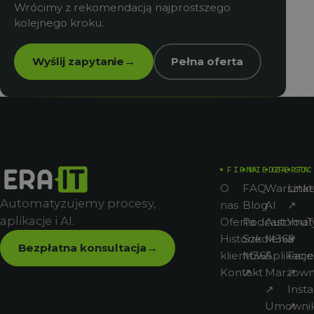
Wrócimy z rekomendacją najprostszego
kolejnego kroku.
Wyślij zapytanie
Pełna oferta
→
FIRMA
WIEDZA
OFERTA
SOC
O
FAQ
Warsztat
Link
Automatyzujemy procesy,
nas
Blog
AI
↗
aplikacje i AI.
Oferta
Podcast
Automat
You
Historie
Szkolenia
M365
↗
Bezpłatna konsultacja
→
klientów
M365
Aplikacje
Fac
Kontakt
↗
Marżown
↗
↗
Inst
Umowni
↗