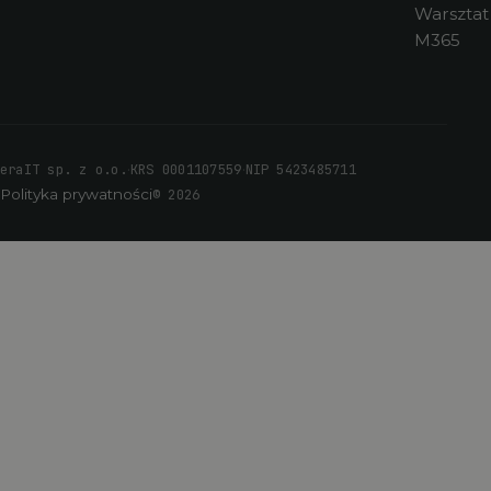
Warsztat
M365
·
·
eraIT sp. z o.o.
KRS 0001107559
NIP 5423485711
Polityka prywatności
© 2026