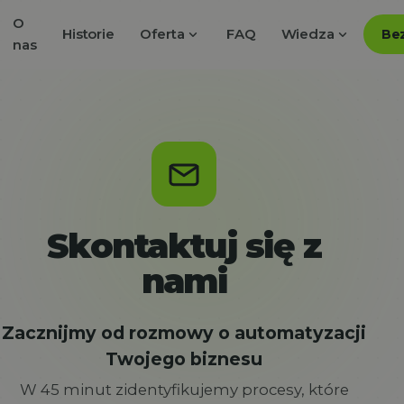
O
expand_more
expand_more
Historie
Oferta
FAQ
Wiedza
Bez
nas
Skontaktuj się z
nami
Zacznijmy od rozmowy o automatyzacji
Twojego biznesu
W 45 minut zidentyfikujemy procesy, które