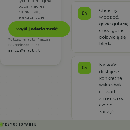
tych informacji na
podany adres
Chcemy
komunikacji
04
wiedzieć,
elektronicznej.
Nie wypełniaj tego pola
gdzie gubi się
Wyślij wiadomość
→
czas i gdzie
pojawiają się
Wolisz email? Napisz
błędy.
bezpośrednio na
marcin@erait.pl
Na końcu
05
dostajesz
konkretne
wskazówki,
co warto
zmienić i od
czego
zacząć.
PRZYGOTOWANIE