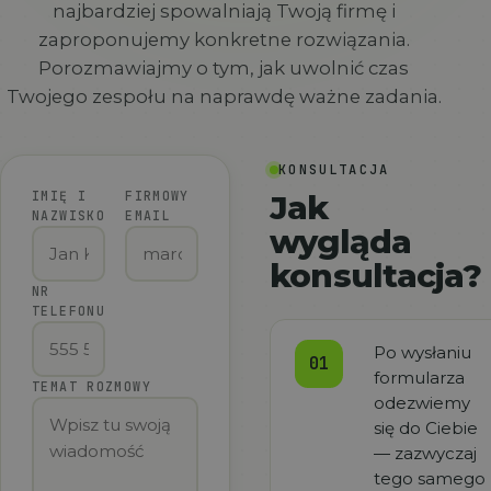
najbardziej spowalniają Twoją firmę i
zaproponujemy konkretne rozwiązania.
Porozmawiajmy o tym, jak uwolnić czas
Twojego zespołu na naprawdę ważne zadania.
KONSULTACJA
IMIĘ I
FIRMOWY
Jak
NAZWISKO
EMAIL
wygląda
konsultacja?
NR
TELEFONU
Po wysłaniu
01
formularza
TEMAT ROZMOWY
odezwiemy
się do Ciebie
— zazwyczaj
tego samego