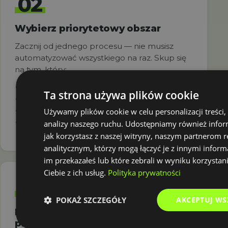
02
Wybierz priorytetowy obszar
Zacznij od jednego procesu — nie musisz
automatyzować wszystkiego na raz. Skup się
na tym, który:
Zabiera najwięcej czasu
Ta strona używa plików cookie
Jest najbardziej podatny na błędy
Generuje wysokie koszty
Używamy plików cookie w celu personalizacji treści,
Powoduje najwięcej frustracji u pracowników
analizy naszego ruchu. Udostępniamy również infor
jak korzystasz z naszej witryny, naszym partnerom
analitycznym, którzy mogą łączyć je z innymi inform
im przekazałeś lub które zebrali w wyniku korzystan
Ciebie z ich usług.
Polityka prywatności
03
POKAŻ SZCZEGÓŁY
AKCEPTUJ WS
Pomyśl o obecnym przepływie
pracy