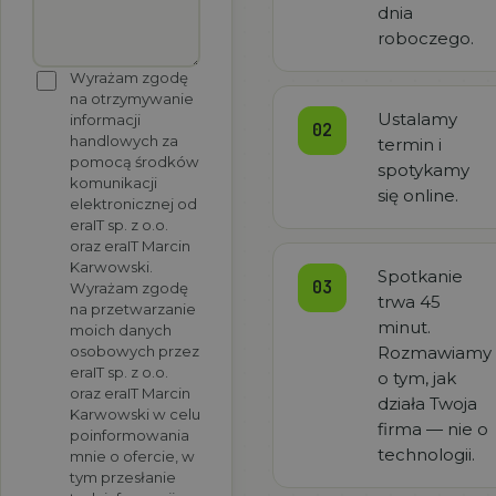
dnia
roboczego.
Wyrażam zgodę
na otrzymywanie
Ustalamy
informacji
02
handlowych za
termin i
pomocą środków
spotykamy
komunikacji
się online.
elektronicznej od
eraIT sp. z o.o.
oraz eraIT Marcin
Karwowski.
Spotkanie
03
Wyrażam zgodę
trwa 45
na przetwarzanie
minut.
moich danych
osobowych przez
Rozmawiamy
eraIT sp. z o.o.
o tym, jak
oraz eraIT Marcin
działa Twoja
Karwowski w celu
firma — nie o
poinformowania
technologii.
mnie o ofercie, w
tym przesłanie