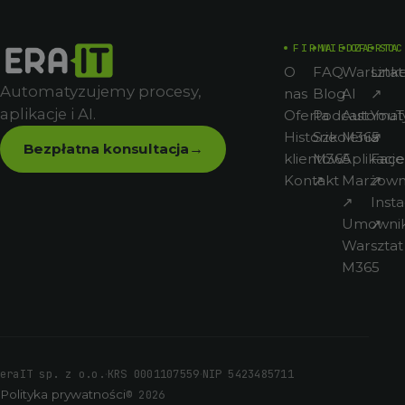
FIRMA
WIEDZA
OFERTA
SOC
O
FAQ
Warsztat
Link
Automatyzujemy procesy,
nas
Blog
AI
↗
aplikacje i AI.
Oferta
Podcast
Automat
You
Historie
Szkolenia
M365
↗
Bezpłatna konsultacja
→
klientów
M365
Aplikacje
Fac
Kontakt
↗
Marżown
↗
↗
Inst
Umowni
↗
Warsztat
M365
·
·
eraIT sp. z o.o.
KRS 0001107559
NIP 5423485711
Polityka prywatności
© 2026