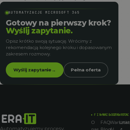
AUTOMATYZACJE MICROSOFT 365
Gotowy na pierwszy krok?
Wyślij zapytanie.
Opisz krótko swoją sytuację. Wrócimy z
rekomendacją kolejnego kroku i dopasowanym
zakresem rozmowy.
Wyślij zapytanie
Pełna oferta
→
FIRMA
WIEDZA
OFERTA
SOC
O
FAQ
Warsztat
Link
Automatyzujemy procesy,
nas
Blog
AI
↗