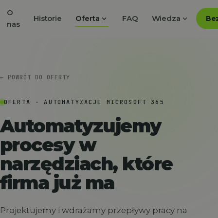
O
expand_more
expand_more
Historie
Oferta
FAQ
Wiedza
Bez
nas
← POWRÓT DO OFERTY
OFERTA · AUTOMATYZACJE MICROSOFT 365
Automatyzujemy
procesy w
narzędziach, które
firma już ma
Projektujemy i wdrażamy przepływy pracy na