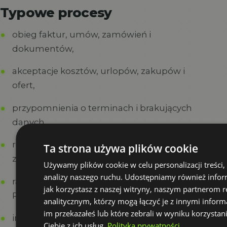
Typowe procesy
obieg faktur, umów, zamówień i
dokumentów,
akceptacje kosztów, urlopów, zakupów i
ofert,
przypomnienia o terminach i brakujących
danych,
rejestry projektów, klientów, zadań i
Ta strona używa plików cookie
zgłoszeń,
Używamy plików cookie w celu personalizacji treści,
analizy naszego ruchu. Udostępniamy również infor
raportowanie z danych z SharePoint, Excela,
jak korzystasz z naszej witryny, naszym partnerom
Power BI albo Dataverse,
analitycznym, którzy mogą łączyć je z innymi inform
im przekazałeś lub które zebrali w wyniku korzystan
integracje między skrzynką, Teams, listami
Ciebie z ich usług.
Polityka prywatności