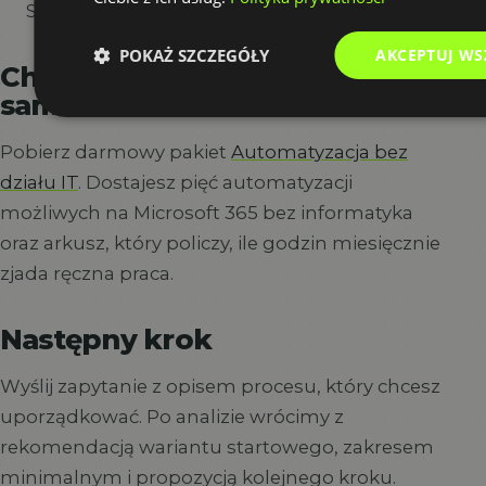
SharePoint i aplikacjami.
POKAŻ SZCZEGÓŁY
AKCEPTUJ WS
Chcesz najpierw sprawdzić to
sam?
Pobierz darmowy pakiet
Automatyzacja bez
działu IT
. Dostajesz pięć automatyzacji
możliwych na Microsoft 365 bez informatyka
oraz arkusz, który policzy, ile godzin miesięcznie
zjada ręczna praca.
Następny krok
Wyślij zapytanie z opisem procesu, który chcesz
uporządkować. Po analizie wrócimy z
rekomendacją wariantu startowego, zakresem
minimalnym i propozycją kolejnego kroku.