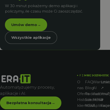
W 30 minut pokażemy demo aplikacji i
policzymy, ile czasu może Ci zaoszczędzić.
Umów demo
→
Wszystkie aplikacje
FIRMA
WIEDZA
OFERTA
SOC
O
FAQ
Warsztat
Link
Automatyzujemy procesy,
nas
Blog
AI
↗
aplikacje i AI.
Oferta
Podcast
Automat
You
Historie
Szkolenia
M365
↗
Bezpłatna konsultacja
→
klientów
M365
Aplikacje
Fac