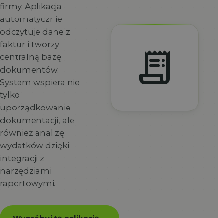
firmy. Aplikacja
automatycznie
odczytuje dane z
faktur i tworzy
receipt_long
centralną bazę
dokumentów.
System wspiera nie
tylko
uporządkowanie
dokumentacji, ale
również analizę
wydatków dzięki
integracji z
narzędziami
raportowymi.
Wypróbuj tę aplikację