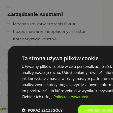
02
Zarządzanie Kosztami
Mechanizm zatwierdzania faktur
Rozpoznawanie nieopłaconych faktur
Kategoryzacja kosztów
Ta strona używa plików cookie
03
Używamy plików cookie w celu personalizacji treści,
Raportowanie i Analiza
analizy naszego ruchu. Udostępniamy również infor
jak korzystasz z naszej witryny, naszym partnerom
Automatyczne raporty w Excel i PowerBI
analitycznym, którzy mogą łączyć je z innymi inform
Eksport danych w różnych formatach
im przekazałeś lub które zebrali w wyniku korzystan
Analiza kosztów według kategorii
Ciebie z ich usług.
Polityka prywatności
PODOBNE APLIKACJE
POKAŻ SZCZEGÓŁY
AKCEPTUJ WS