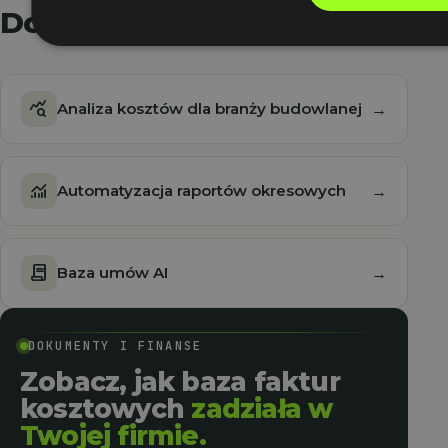
Dokumenty i finanse
query_stats
Analiza kosztów dla branży budowlanej
→
monitoring
Automatyzacja raportów okresowych
→
contract
Baza umów AI
→
DOKUMENTY I FINANSE
Zobacz, jak baza faktur
kosztowych
zadziała w
Twojej firmie.