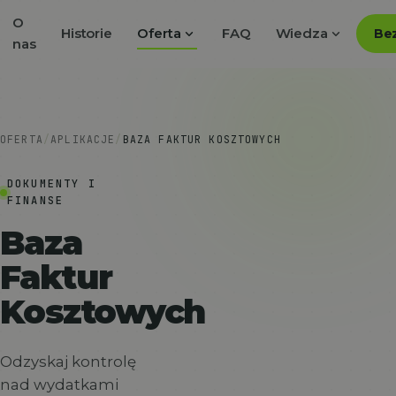
O
expand_more
expand_more
Historie
Oferta
FAQ
Wiedza
Bez
nas
OFERTA
/
APLIKACJE
/
BAZA FAKTUR KOSZTOWYCH
DOKUMENTY I
FINANSE
Baza
Faktur
Kosztowych
Odzyskaj kontrolę
nad wydatkami