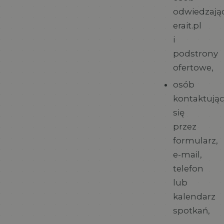
odwiedzają
erait.pl
i
podstrony
ofertowe,
osób
kontaktują
się
przez
formularz,
e-mail,
telefon
lub
kalendarz
spotkań,