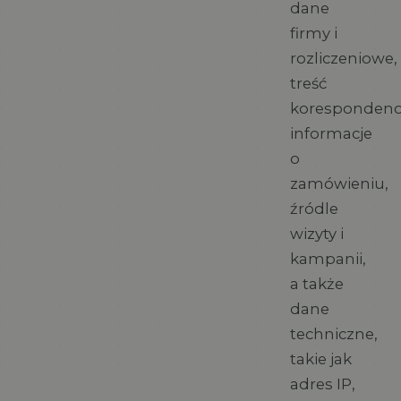
dane
firmy i
rozliczeniowe,
treść
korespondencj
informacje
o
zamówieniu,
źródle
wizyty i
kampanii,
a także
dane
techniczne,
takie jak
adres IP,