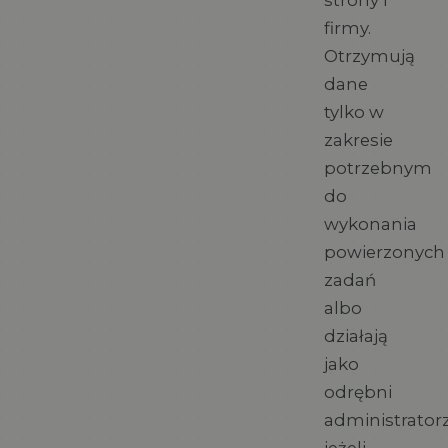
firmy.
Otrzymują
dane
tylko w
zakresie
potrzebnym
do
wykonania
powierzonych
zadań
albo
działają
jako
odrębni
administratorz
jeżeli