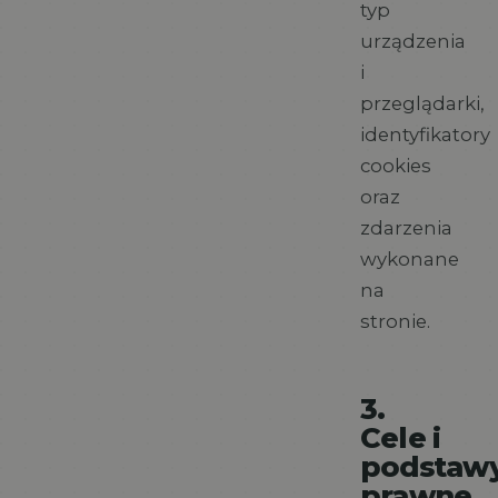
typ
urządzenia
i
przeglądarki,
identyfikatory
cookies
oraz
zdarzenia
wykonane
na
stronie.
3.
Cele i
podstaw
prawne