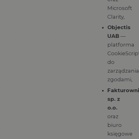
Microsoft
Clarity,
Objectis
UAB
—
platforma
CookieScrip
do
zarządzani
zgodami,
Fakturown
sp. z
o.o.
oraz
biuro
księgowe