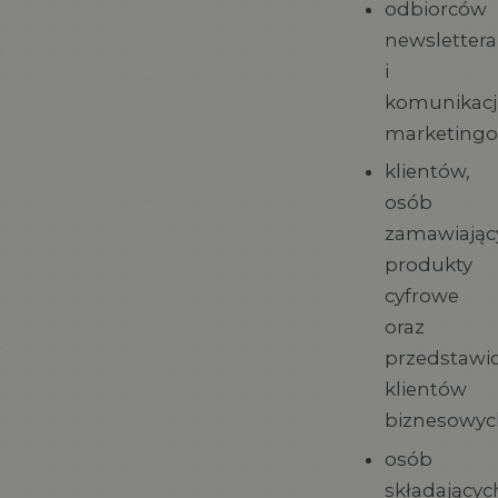
odbiorców
newslettera
i
komunikacj
marketingo
klientów,
osób
zamawiając
produkty
cyfrowe
oraz
przedstawici
klientów
biznesowyc
osób
składającyc