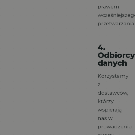
prawem
wcześniejszeg
przetwarzania
4.
Odbiorcy
danych
Korzystamy
z
dostawców,
którzy
wspierają
nas w
prowadzeniu
strony i