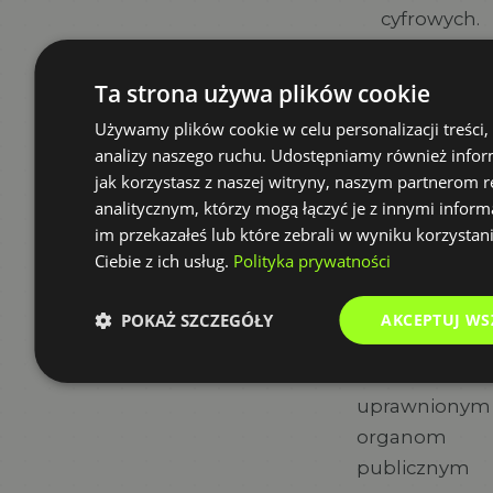
cyfrowych.
Dane
Ta strona używa plików cookie
możemy
Używamy plików cookie w celu personalizacji treści,
również
analizy naszego ruchu. Udostępniamy również infor
przekazać
jak korzystasz z naszej witryny, naszym partnerom
operatorom
analitycznym, którzy mogą łączyć je z innymi inform
płatności,
im przekazałeś lub które zebrali w wyniku korzystan
doradcom
Ciebie z ich usług.
Polityka prywatności
prawnym
i
POKAŻ SZCZEGÓŁY
AKCEPTUJ WS
technicznym
oraz
uprawnionym
organom
publicznym