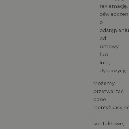
reklamację,
oświadczen
o
odstąpieni
od
umowy
lub
inną
dyspozycję.
Możemy
przetwarzać
dane
identyfikacyjn
i
kontaktowe,