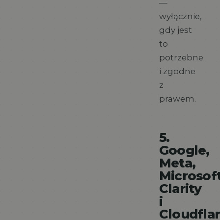
—
wyłącznie,
gdy jest
to
potrzebne
i zgodne
z
prawem.
5.
Google,
Meta,
Microsof
Clarity
i
Cloudfla