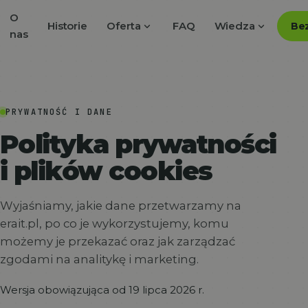
O
expand_more
expand_more
Historie
Oferta
FAQ
Wiedza
Bez
nas
PRYWATNOŚĆ I DANE
Polityka prywatności
i plików cookies
Wyjaśniamy, jakie dane przetwarzamy na
erait.pl, po co je wykorzystujemy, komu
możemy je przekazać oraz jak zarządzać
zgodami na analitykę i marketing.
Wersja obowiązująca od 19 lipca 2026 r.