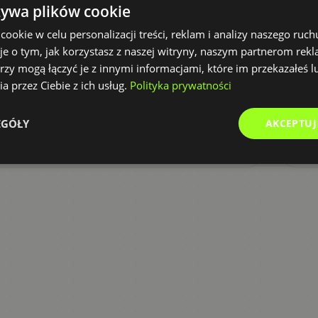
po
żywa plików cookie
bra
EFEKT
okie w celu personalizacji treści, reklam i analizy naszego ru
Eliminacja błędów, automatyczne
EF
je o tym, jak korzystasz z naszej witryny, naszym partnerom re
przekazywanie informacji wszystkim
Skr
rzy mogą łączyć je z innymi informacjami, które im przekazałeś l
stronom, transparentność prac w kalendarzu.
wy
a przez Ciebie z ich usług.
Polityka prywatności
arc
Microsoft 365
Mi
EGÓŁY
AKCEPTUJ
PEŁNA HISTORIA
→
PE