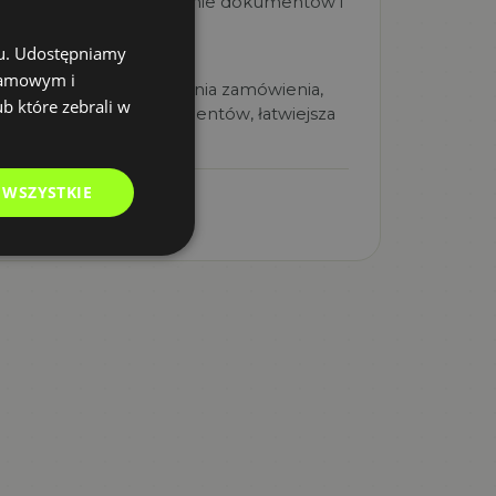
wodowało błędy, gubienie dokumentów i
k kontroli wersji.
chu. Udostępniamy
EKT
klamowym i
ócony czas przygotowania zamówienia,
ub które zebrali w
ższa dokładność dokumentów, łatwiejsza
hiwizacja.
crosoft 365 Suite
 WSZYSTKIE
ŁNA HISTORIA
→