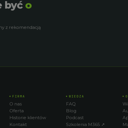
e być
o
cimy z rekomendacją
FIRMA
WIEDZA
O
O nas
FAQ
Wa
Oferta
Blog
Au
Historie klientów
Podcast
Ap
Kontakt
Szkolenia M365 ↗
Ma