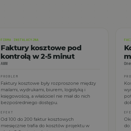
FIRMA INSTALACYJNA
FAC
Faktury kosztowe pod
Ko
kontrolą w 2-5 minut
m
AWW
One
PROBLEM
PR
Faktury kosztowe były rozproszone między
Kos
mailami, wydrukami, biurem, logistyką i
wym
księgowością, a właściciel nie miał do nich
pot
bezpośredniego dostępu.
do
EFEKT
EF
Od 100 do 200 faktur kosztowych
Oko
miesięcznie trafia do kosztów projektu w
do 