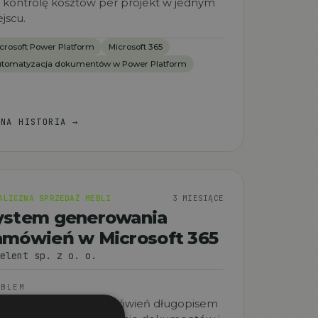
 kontrolę kosztów per projekt w jednym
jscu.
crosoft Power Platform
Microsoft 365
tomatyzacja dokumentów w Power Platform
ŁNA HISTORIA
→
ALICZNA SPRZEDAŻ MEBLI
3 MIESIĄCE
ystem generowania
amówień w Microsoft 365
elent sp. z o. o.
OBLEM
czne wypisywanie zamówień długopisem