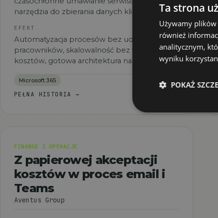
czasochłonne umawianie serwisów, brak
Ta strona u
narzędzia do zbierania danych klienta.
Używamy plików co
EFEKT
również informac
Automatyzacja procesów bez udziału
analitycznym, któ
pracowników, skalowalność bez wzrostu
wyniku korzystani
kosztów, gotowa architektura na rozbudowę.
Microsoft 365
POKAŻ SZCZ
PEŁNA HISTORIA
→
FINANSE I OPERACJE
Z papierowej akceptacji
kosztów w proces email i
Teams
Aventus Group