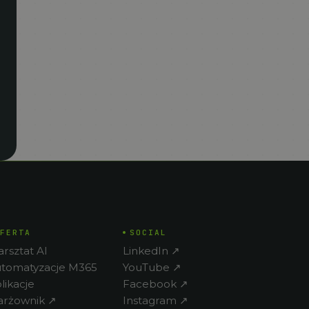
FERTA
SOCIAL
rsztat AI
LinkedIn ↗
tomatyzacje M365
YouTube ↗
likacje
Facebook ↗
rżownik ↗
Instagram ↗