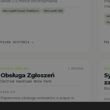
około 2-5 minut od otrzymania.
ma
mie
Microsoft Power Platform
Microsoft 365
Mi
Au
PEŁNA HISTORIA
→
PE
GALERIA HANDLOWA
1 MIESIĄC
DET
Obsługa Zgłoszeń
S
z
Centrum Handlowe NoVa Park
Ecc
PROBLEM
Papierowa obsługa wniosków o prace w
PR
galerii, brak komunikacji między klientem,
Rę
wykonawcą, ochroną i pracownikami.