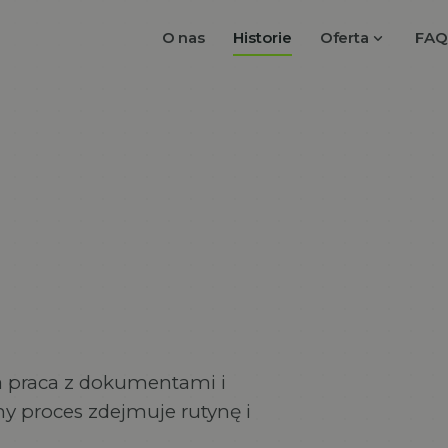
expand_more
O nas
Historie
Oferta
FAQ
a praca z dokumentami i
y proces zdejmuje rutynę i