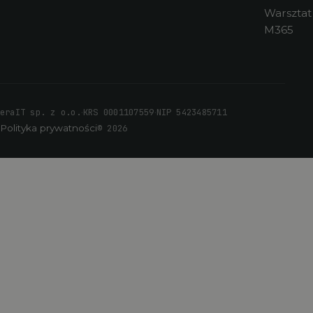
Warsztat
M365
·
·
eraIT sp. z o.o.
KRS 0001107559
NIP 5423485711
Polityka prywatności
© 2026