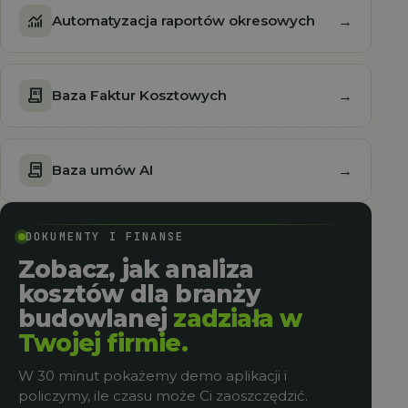
monitoring
Automatyzacja raportów okresowych
→
receipt_long
Baza Faktur Kosztowych
→
contract
Baza umów AI
→
DOKUMENTY I FINANSE
Zobacz, jak analiza
kosztów dla branży
budowlanej
zadziała w
Twojej firmie.
W 30 minut pokażemy demo aplikacji i
policzymy, ile czasu może Ci zaoszczędzić.