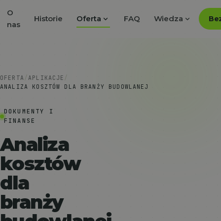
O
expand_more
expand_more
Historie
Oferta
FAQ
Wiedza
Bez
nas
OFERTA
/
APLIKACJE
/
ANALIZA KOSZTÓW DLA BRANŻY BUDOWLANEJ
DOKUMENTY I
FINANSE
Analiza
kosztów
dla
branży