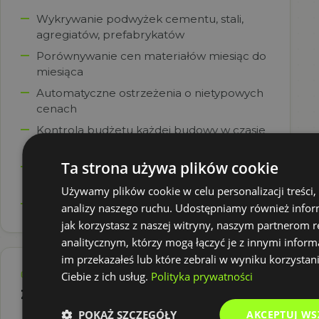
Wykrywanie podwyżek cementu, stali,
agregiatów, prefabrykatów
Porównywanie cen materiałów miesiąc do
miesiąca
Automatyczne ostrzeżenia o nietypowych
cenach
Kontrola budżetu każdej budowy w czasie
rzeczywistym
Ta strona używa plików cookie
Kategoryzacja kosztów według materiałów
i usług
Używamy plików cookie w celu personalizacji treści,
Porównywanie kosztów między projektami
analizy naszego ruchu. Udostępniamy również infor
jak korzystasz z naszej witryny, naszym partnerom
analitycznym, którzy mogą łączyć je z innymi inform
im przekazałeś lub które zebrali w wyniku korzystan
03
Ciebie z ich usług.
Polityka prywatności
Zarządzanie płatnościami
POKAŻ SZCZEGÓŁY
AKCEPTUJ WS