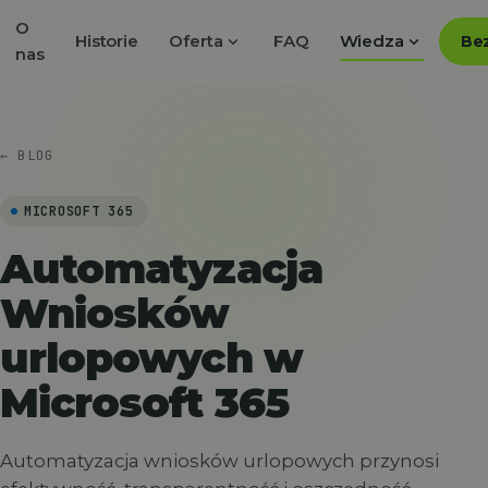
O
expand_more
expand_more
Historie
Oferta
FAQ
Wiedza
Bez
nas
← BLOG
MICROSOFT 365
Automatyzacja
Wniosków
urlopowych w
Microsoft 365
Automatyzacja wniosków urlopowych przynosi