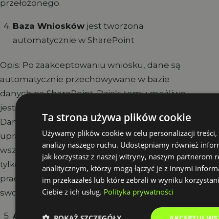
przełożonego.
Baza Wniosków
jest tworzona
automatycznie w SharePoint
Opis: Po zaakceptowaniu wniosku, dane są
automatycznie przechowywane w bazie
danych na SharePoint. Dzięki temu możliwe
jest łatwe zarządzanie i archiwizacja zgłoszeń.
Ta strona używa plików cookie
Dane są widoczne jedynie dla osób
Używamy plików cookie w celu personalizacji treści,
uprawnionych, gdzie dział HR ma dostęp do
analizy naszego ruchu. Udostępniamy również infor
wszystkich wniosków, a menedżerowie widzą
jak korzystasz z naszej witryny, naszym partnerom
tylko zgłoszenia swoich pracowników. Sam
analitycznym, którzy mogą łączyć je z innymi inform
pracownik ma natomiast dostęp jedynie do
im przekazałeś lub które zebrali w wyniku korzystan
Ciebie z ich usług.
Polityka prywatności
swoich własnych wniosków.
Analiza Wniosków przez Dział HR
odbywa
POKAŻ SZCZEGÓŁY
AKCEPTUJ WS