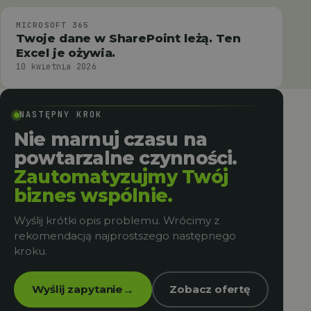
MICROSOFT 365
Twoje dane w SharePoint leżą. Ten
Excel je ożywia.
10 kwietnia 2026
NASTĘPNY KROK
Nie marnuj czasu na
powtarzalne czynności.
Zautomatyzujmy Twój
biznes wspólnie.
Wyślij krótki opis problemu. Wrócimy z
rekomendacją najprostszego następnego
kroku.
Wyślij zapytanie
Zobacz ofertę
→