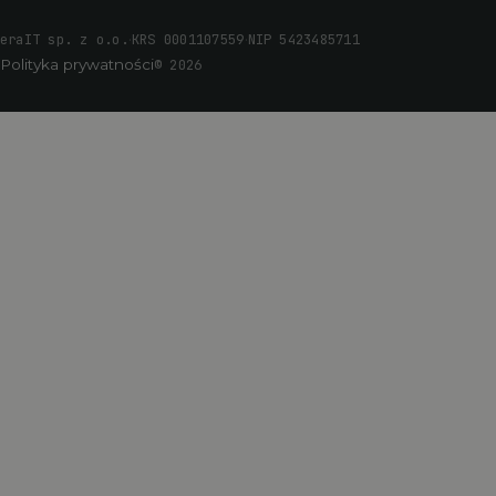
·
·
eraIT sp. z o.o.
KRS 0001107559
NIP 5423485711
Polityka prywatności
© 2026