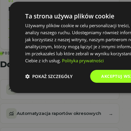
03
Bezpieczeństwo
Ta strona używa plików cookie
Kontrola uprawnień dostępu
Używamy plików cookie w celu personalizacji treści,
Blokada usuwania dokumentów
analizy naszego ruchu. Udostępniamy również infor
Pełna historia zmian i działań
jak korzystasz z naszej witryny, naszym partnerom
analitycznym, którzy mogą łączyć je z innymi inform
im przekazałeś lub które zebrali w wyniku korzystan
PODOBNE APLIKACJE
Ciebie z ich usług.
Polityka prywatności
Dokumenty i finanse
POKAŻ SZCZEGÓŁY
AKCEPTUJ WS
query_stats
Analiza kosztów dla branży budowlanej
→
monitoring
Automatyzacja raportów okresowych
→