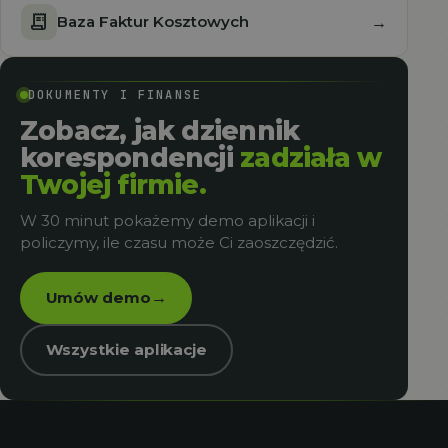
receipt_long
Baza Faktur Kosztowych
→
DOKUMENTY I FINANSE
Zobacz, jak dziennik
korespondencji
zadziała w
Twojej firmie.
W 30 minut pokażemy demo aplikacji i
policzymy, ile czasu może Ci zaoszczędzić.
Umów demo
→
Wszystkie aplikacje