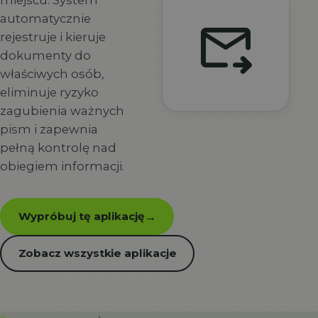
miejscu. System
automatycznie
forward_to_inbox
rejestruje i kieruje
dokumenty do
właściwych osób,
eliminuje ryzyko
zagubienia ważnych
pism i zapewnia
pełną kontrolę nad
obiegiem informacji.
Wypróbuj tę aplikację
→
Zobacz wszystkie aplikacje