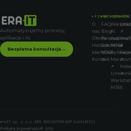
FIRMA
WIEDZA
OFERTA
SOC
O
FAQ
Warsztat
Link
Automatyzujemy procesy,
nas
Blog
AI
↗
aplikacje i AI.
Oferta
Podcast
Automat
You
Historie
Szkolenia
M365
↗
Bezpłatna konsultacja
→
klientów
M365
Aplikacje
Fac
Kontakt
↗
Marżown
↗
↗
Inst
Umowni
↗
Warsztat
M365
·
·
eraIT sp. z o.o.
KRS 0001107559
NIP 5423485711
Polityka prywatności
© 2026