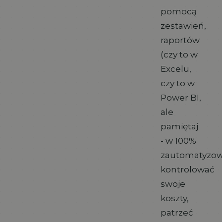
pomocą
zestawień,
raportów
(czy to w
Excelu,
czy to w
Power BI,
ale
pamiętaj
- w 100%
zautomatyzo
kontrolować
swoje
koszty,
patrzeć