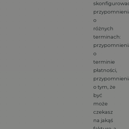
skonfigurowa
przypomnieni
o
różnych
terminach:
przypomnieni
o
terminie
płatności,
przypomnieni
o tym, że
być
może
czekasz
na jakąś
fakturę, a