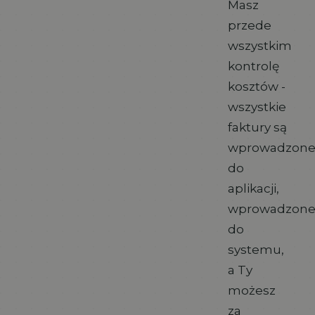
Masz
przede
wszystkim
kontrolę
kosztów -
wszystkie
faktury są
wprowadzon
do
aplikacji,
wprowadzon
do
systemu,
a Ty
możesz
za