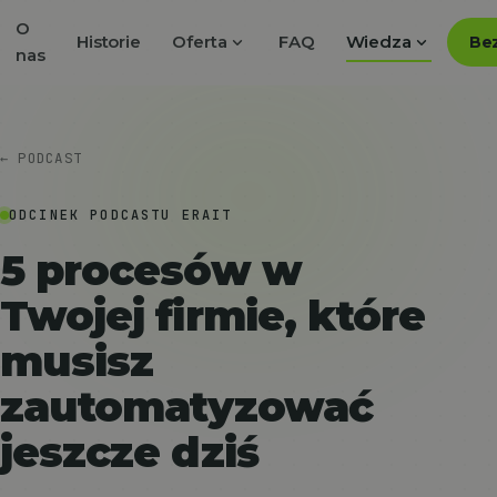
O
expand_more
expand_more
Historie
Oferta
FAQ
Wiedza
Bez
nas
← PODCAST
ODCINEK PODCASTU ERAIT
5 procesów w
Twojej firmie, które
musisz
zautomatyzować
jeszcze dziś