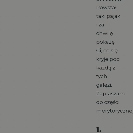
Powstał
taki pająk
i za
chwilę
pokażę
Ci, co się
kryje pod
każdą z
tych
gałęzi.
Zapraszam
do części
merytorycznej
1.