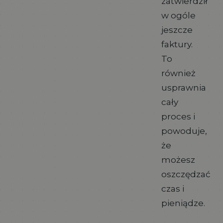
zatwierdził
w ogóle
jeszcze
faktury.
To
również
usprawnia
cały
proces i
powoduje,
że
możesz
oszczędzać
czas i
pieniądze.