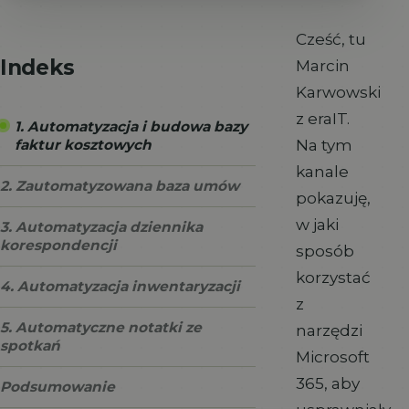
Cześć, tu
Indeks
Marcin
Karwowski
z eraIT.
1. Automatyzacja i budowa bazy
Na tym
faktur kosztowych
kanale
2. Zautomatyzowana baza umów
pokazuję,
w jaki
3. Automatyzacja dziennika
korespondencji
sposób
korzystać
4. Automatyzacja inwentaryzacji
z
5. Automatyczne notatki ze
narzędzi
spotkań
Microsoft
365, aby
Podsumowanie