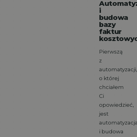
Automaty
i
budowa
bazy
faktur
kosztowy
Pierwszą
z
automatyzacji
o której
chciałem
Ci
opowiedzieć,
jest
automatyzacj
i budowa