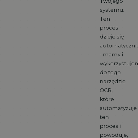
Twojego
systemu.
Ten
proces
dzieje się
automatyczni
- mamy i
wykorzystuje
do tego
narzędzie
OCR,
które
automatyzuje
ten
proces i
powoduje,