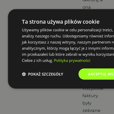
ona
jeszcze
Ta strona używa plików cookie
do Ciebie
nie
Używamy plików cookie w celu personalizacji treści,
analizy naszego ruchu. Udostępniamy również infor
przyszła,
jak korzystasz z naszej witryny, naszym partnerom
a Ty
analitycznym, którzy mogą łączyć je z innymi inform
chcesz,
im przekazałeś lub które zebrali w wyniku korzystan
żeby u
Ciebie z ich usług.
Polityka prywatności
Ciebie był
porządek
POKAŻ SZCZEGÓŁY
AKCEPTUJ WS
i żeby te
wszystkie
faktury
były
zebrane