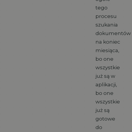
tego
procesu
szukania
dokumentów
na koniec
miesiąca,
bo one
wszystkie
już są w
aplikacji,
bo one
wszystkie
już są
gotowe
do