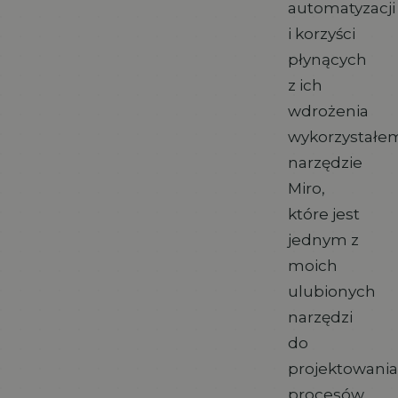
automatyzacji
i korzyści
płynących
z ich
wdrożenia
wykorzystałe
narzędzie
Miro,
które jest
jednym z
moich
ulubionych
narzędzi
do
projektowania
procesów.