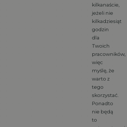
kilkanaście,
jeżeli nie
kilkadziesiąt
godzin
dla
Twoich
pracowników,
więc
myślę, że
warto z
tego
skorzystać.
Ponadto
nie będą
to