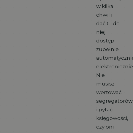
w kilka
chwil i
dać Ci do
niej
dostęp
zupełnie
automatyczni
elektronicznie
Nie
musisz
wertować
segregatorów
i pytać
księgowości,
czy oni