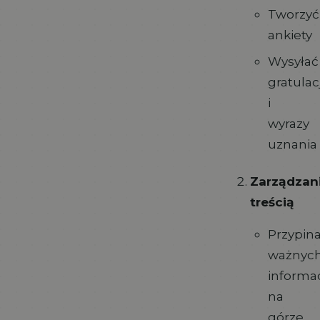
Tworzyć
ankiety
Wysyłać
gratulac
i
wyrazy
uznania
Zarządzan
treścią
Przypin
ważnyc
informac
na
górze