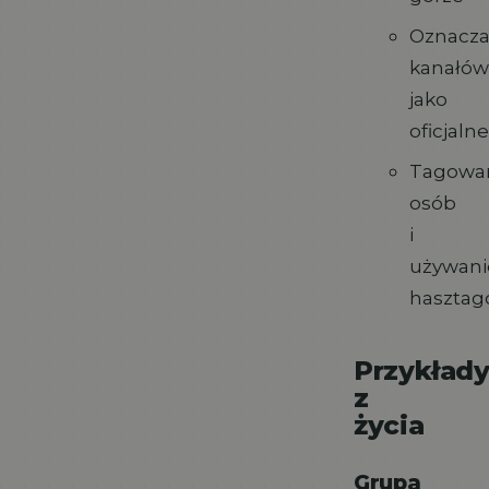
Oznacza
kanałó
jako
oficjaln
Tagowa
osób
i
używani
haszta
Przykład
z
życia
Grupa