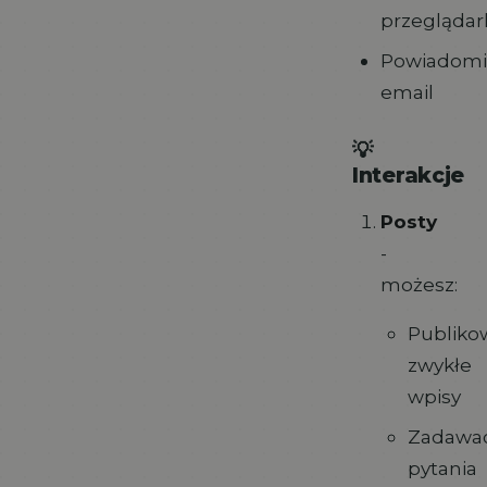
przeglądar
Powiadomi
email
💡
Interakcje
Posty
-
możesz:
Publiko
zwykłe
wpisy
Zadawa
pytania