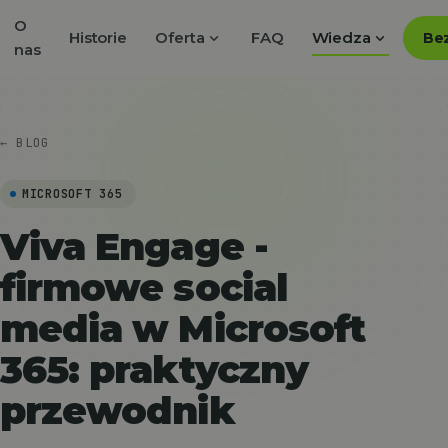
O
expand_more
expand_more
Historie
Oferta
FAQ
Wiedza
Bez
nas
← BLOG
MICROSOFT 365
Viva Engage -
firmowe social
media w Microsoft
365: praktyczny
przewodnik