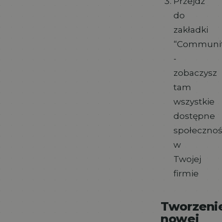
Przejdź
do
zakładki
“Communit
-
zobaczysz
tam
wszystkie
dostępne
społecznoś
w
Twojej
firmie
Tworzeni
nowej