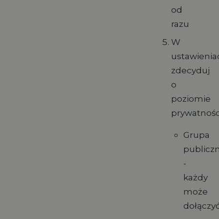
od
razu
W
ustawienia
zdecyduj
o
poziomie
prywatnośc
Grupa
publicz
-
każdy
może
dołączy