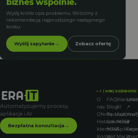
biznes wspólnie.
Wyślij krótki opis problemu. Wrócimy z
rekomendacją najprostszego następnego
kroku.
Wyślij zapytanie
Zobacz ofertę
→
FIRMA
WIEDZA
OFERTA
SOC
O
FAQ
Warsztat
Link
Automatyzujemy procesy,
nas
Blog
AI
↗
aplikacje i AI.
Oferta
Podcast
Automat
You
Historie
Szkolenia
M365
↗
Bezpłatna konsultacja
→
klientów
M365
Aplikacje
Fac
Kontakt
↗
Marżown
↗