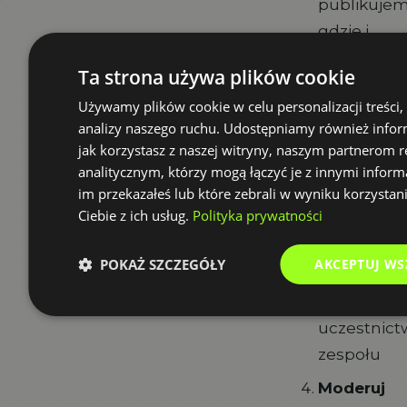
publikuje
gdzie i
w
Ta strona używa plików cookie
jakiej
Używamy plików cookie w celu personalizacji treści,
formie
analizy naszego ruchu. Udostępniamy również infor
Wykorzyst
jak korzystasz z naszej witryny, naszym partnerom
aplikację
analitycznym, którzy mogą łączyć je z innymi inform
im przekazałeś lub które zebrali w wyniku korzystan
mobilną
Ciebie z ich usług.
Polityka prywatności
- to
klucz
POKAŻ SZCZEGÓŁY
AKCEPTUJ WS
do
aktywnego
uczestnict
zespołu
Moderuj