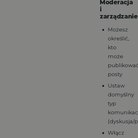
Moderacja
i
zarządzanie
Możesz
określić,
kto
może
publikowa
posty
Ustaw
domyślny
typ
komunikacj
(dyskusja/p
Włącz