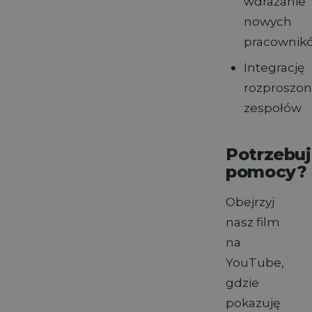
wdrażanie
nowych
pracownik
Integrację
rozproszo
zespołów
Potrzebu
pomocy?
Obejrzyj
nasz film
na
YouTube,
gdzie
pokazuję