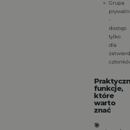
Grupa
prywatn
-
dostęp
tylko
dla
zatwier
członkó
Praktycz
funkcje,
które
warto
znać
🎯