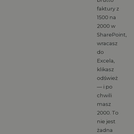
faktury z
1500 na
2000 w
SharePoint,
wracasz
do
Excela,
klikasz
odśwież
— i po
chwili
masz
2000. To
nie jest
żadna