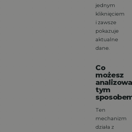
jednym
kliknięciem
i zawsze
pokazuje
aktualne
dane.
Co
możesz
analizow
tym
sposobe
Ten
mechanizm
działa z