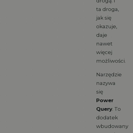
drogą. I
ta droga,
jak się
okazuje,
daje
nawet
więcej
możliwości.
Narzędzie
nazywa
się
Power
Query
. To
dodatek
wbudowany