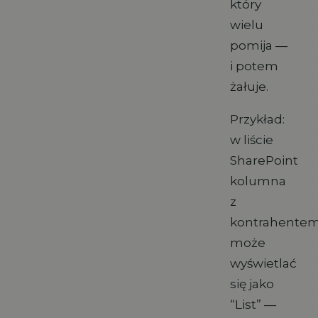
który
wielu
pomija —
i potem
żałuje.
Przykład:
w liście
SharePoint
kolumna
z
kontrahente
może
wyświetlać
się jako
“List” —