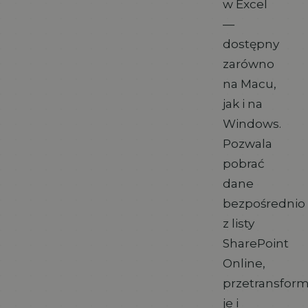
w Excel
—
dostępny
zarówno
na Macu,
jak i na
Windows.
Pozwala
pobrać
dane
bezpośrednio
z listy
SharePoint
Online,
przetransfor
je i