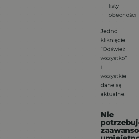
listy
obecności
Jedno
kliknięcie
“Odśwież
wszystko”
i
wszystkie
dane są
aktualne.
Nie
potrzebuj
zaawans
umiejętno