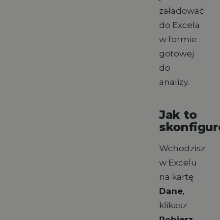
załadować
do Excela
w formie
gotowej
do
analizy.
Jak to
skonfigu
Wchodzisz
w Excelu
na kartę
Dane
,
klikasz
Pobierz