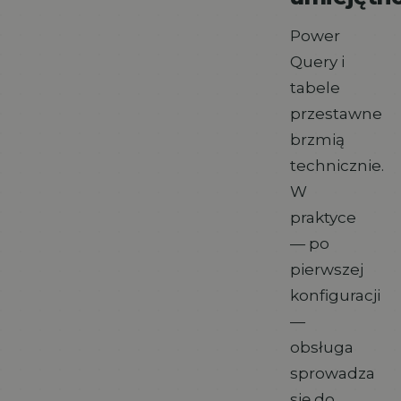
Power
Query i
tabele
przestawne
brzmią
technicznie.
W
praktyce
— po
pierwszej
konfiguracji
—
obsługa
sprowadza
się do