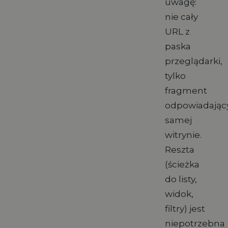
uwagę:
nie cały
URL z
paska
przeglądarki,
tylko
fragment
odpowiadając
samej
witrynie.
Reszta
(ścieżka
do listy,
widok,
filtry) jest
niepotrzebna