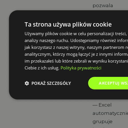
pozwala
w kilka
minut
Ta strona używa plików cookie
zbudować
Używamy plików cookie w celu personalizacji treści,
przekrojowy
analizy naszego ruchu. Udostępniamy również infor
widok
jak korzystasz z naszej witryny, naszym partnerom
analitycznym, którzy mogą łączyć je z innymi inform
danych.
im przekazałeś lub które zebrali w wyniku korzystan
Przeciągasz
Ciebie z ich usług.
Polityka prywatności
datę
sprzedaży
POKAŻ SZCZEGÓŁY
AKCEPTUJ WS
do
kolumn
— Excel
automatyczni
grupuje