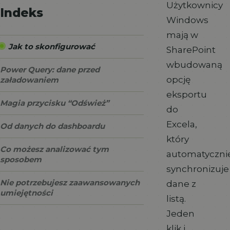
Użytkownicy
Indeks
Windows
mają w
Jak to skonfigurować
SharePoint
wbudowaną
Power Query: dane przed
opcję
załadowaniem
eksportu
Magia przycisku “Odśwież”
do
Excela,
Od danych do dashboardu
który
Co możesz analizować tym
automatyczni
sposobem
synchronizuje
Nie potrzebujesz zaawansowanych
dane z
umiejętności
listą.
Jeden
klik i