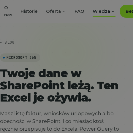
O
expand_more
expand_more
Historie
Oferta
FAQ
Wiedza
Bez
nas
← BLOG
MICROSOFT 365
Twoje dane w
SharePoint leżą. Ten
Excel je ożywia.
Masz listę faktur, wniosków urlopowych albo
obecności w SharePoint. I co miesiąc ktoś
ręcznie przepisuje to do Excela. Power Query to