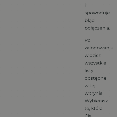
i
spowoduje
błąd
połączenia.
Po
zalogowaniu
widzisz
wszystkie
listy
dostępne
w tej
witrynie.
Wybierasz
tę, która
Cię