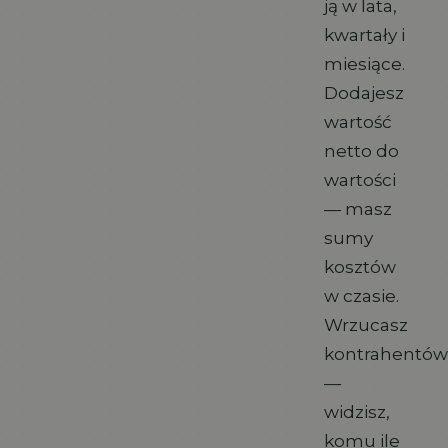
ją w lata,
kwartały i
miesiące.
Dodajesz
wartość
netto do
wartości
— masz
sumy
kosztów
w czasie.
Wrzucasz
kontrahentów
—
widzisz,
komu ile