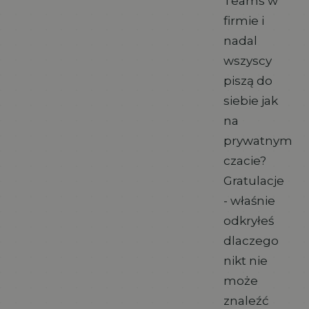
Teams w
firmie i
nadal
wszyscy
piszą do
siebie jak
na
prywatnym
czacie?
Gratulacje
- właśnie
odkryłeś
dlaczego
nikt nie
może
znaleźć