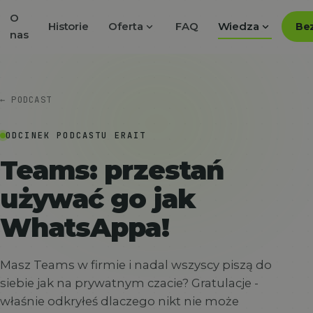
O
expand_more
expand_more
Historie
Oferta
FAQ
Wiedza
Bez
nas
← PODCAST
ODCINEK PODCASTU ERAIT
Teams: przestań
używać go jak
WhatsAppa!
Masz Teams w firmie i nadal wszyscy piszą do
siebie jak na prywatnym czacie? Gratulacje -
właśnie odkryłeś dlaczego nikt nie może