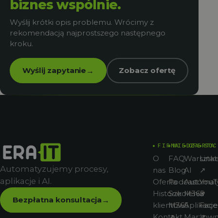
biznes wspólnie.
Wyślij krótki opis problemu. Wrócimy z
rekomendacją najprostszego następnego
kroku.
Wyślij zapytanie
Zobacz ofertę
→
FIRMA
WIEDZA
OFERTA
SOC
O
FAQ
Warsztat
Link
Automatyzujemy procesy,
nas
Blog
AI
↗
aplikacje i AI.
Oferta
Podcast
Automat
You
Historie
Szkolenia
M365
↗
Bezpłatna konsultacja
→
klientów
M365
Aplikacje
Fac
Kontakt
↗
Marżown
↗