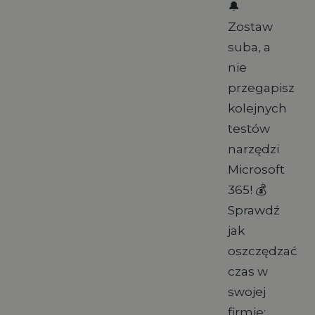
🔔
Zostaw
suba, a
nie
przegapisz
kolejnych
testów
narzędzi
Microsoft
365! 💰
Sprawdź
jak
oszczędzać
czas w
swojej
firmie: