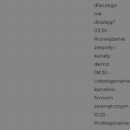
dlaczego
nie
działają?
03:30 -
Rozwiązanie:
zespoły i
kanały -
demo
08:30 -
Udostępniani
kanałów
firmom
zewnętrznym
10:25 -
Profesjonalne