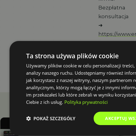
Bezpłatna
konsultacja
➜
https://www.er
#Microsoft365
Ta strona używa plików cookie
#Teams
Używamy plików cookie w celu personalizacji treści,
#Komunikacj
analizy naszego ruchu. Udostępniamy również infor
jak korzystasz z naszej witryny, naszym partnerom
analitycznym, którzy mogą łączyć je z innymi inform
im przekazałeś lub które zebrali w wyniku korzystan
NASTĘPNE ODCINKI
Ciebie z ich usług.
Polityka prywatności
Posłuchaj jeszcze
POKAŻ SZCZEGÓŁY
AKCEPTUJ WS