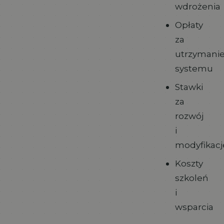
wdrożenia
Opłaty
za
utrzymani
systemu
Stawki
za
rozwój
i
modyfikacj
Koszty
szkoleń
i
wsparcia