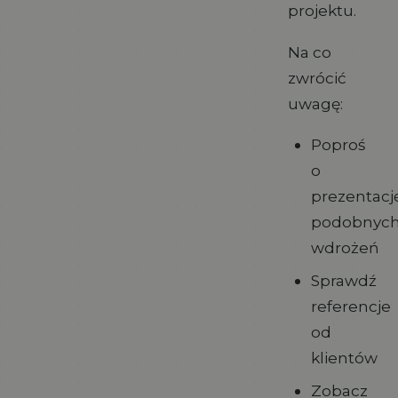
projektu.
Na co
zwrócić
uwagę:
Poproś
o
prezentacj
podobnyc
wdrożeń
Sprawdź
referencje
od
klientów
Zobacz