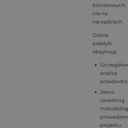
biznesowych,
nie na
narzędziach.
Dobre
praktyki
obejmują:
Szczegóło
analizę
przedwdro
Jasno
określoną
metodolog
prowadzen
projektu