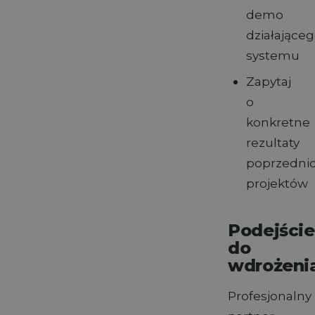
demo
działające
systemu
Zapytaj
o
konkretne
rezultaty
poprzedni
projektów
Podejście
do
wdrożeni
Profesjonalny