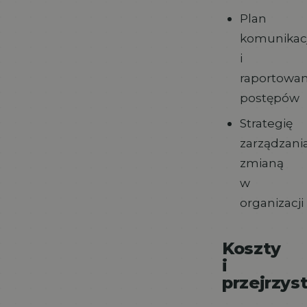
Plan
komunikacj
i
raportowan
postępów
Strategię
zarządzani
zmianą
w
organizacji
Koszty
i
przejrzys