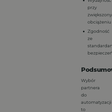
Wydajność
przy
zwiększon
obciążeniu
Zgodność
ze
standarda
bezpiecze
Podsumo
Wybór
partnera
do
automatyzacji
to