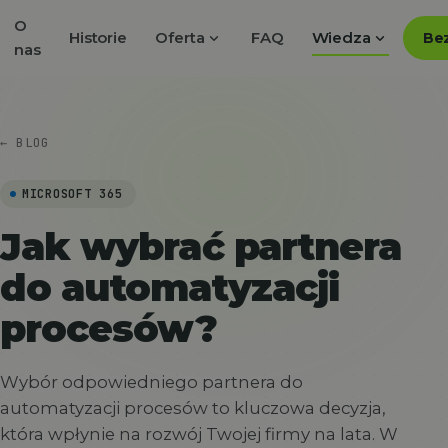
O
expand_more
expand_more
Historie
Oferta
FAQ
Wiedza
Bez
nas
← BLOG
MICROSOFT 365
Jak wybrać partnera
do automatyzacji
procesów?
Wybór odpowiedniego partnera do
automatyzacji procesów to kluczowa decyzja,
która wpłynie na rozwój Twojej firmy na lata. W