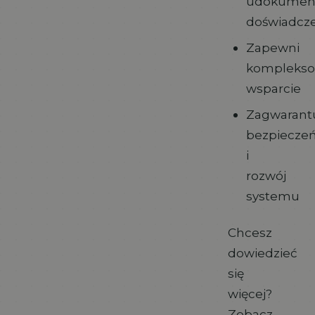
udokumen
doświadcz
Zapewni
kompleks
wsparcie
Zagwarant
bezpiecze
i
rozwój
systemu
Chcesz
dowiedzieć
się
więcej?
Zobacz