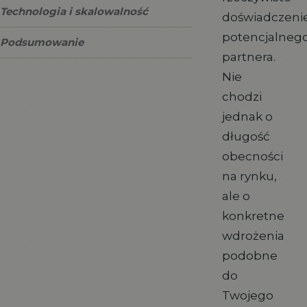
Technologia i skalowalność
doświadczeni
potencjalneg
Podsumowanie
partnera.
Nie
chodzi
jednak o
długość
obecności
na rynku,
ale o
konkretne
wdrożenia
podobne
do
Twojego