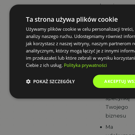
decyzja
strategiczna.
Ta strona używa plików cookie
Nie kieruj
Używamy plików cookie w celu personalizacji treści,
się
analizy naszego ruchu. Udostępniamy również infor
wyłącznie
jak korzystasz z naszej witryny, naszym partnerom
ceną -
analitycznym, którzy mogą łączyć je z innymi inform
im przekazałeś lub które zebrali w wyniku korzystan
szukaj
Ciebie z ich usług.
Polityka prywatności
wykonawcy,
który:
POKAŻ SZCZEGÓŁY
AKCEPTUJ WS
Zrozumie
specyfikę
Twojego
biznesu
Ma