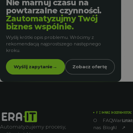
Nie marnuj czasu na
powtarzalne czynności.
Zautomatyzujmy Twój
biznes wspólnie.
Wyślij krótki opis problemu. Wrócimy z
rekomendacją najprostszego następnego
kroku.
Wyślij zapytanie
Zobacz ofertę
→
FIRMA
WIEDZA
OFERTA
SOC
O
FAQ
Warsztat
Link
Automatyzujemy procesy,
nas
Blog
AI
↗