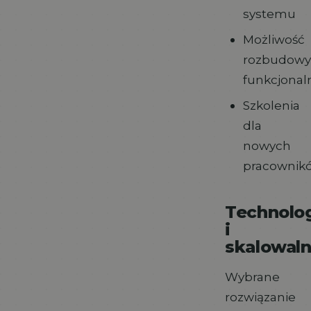
systemu
Możliwość
rozbudowy
funkcjonal
Szkolenia
dla
nowych
pracownik
Technolo
i
skalowal
Wybrane
rozwiązanie