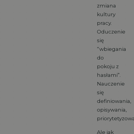
zmiana
kultury
pracy.
Oduczenie
się
“wbiegania
do
pokoju z
hasłami”.
Nauczenie
się
definiowania,
opisywania,
priorytetyzowa
Ale jak