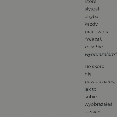
które
słyszał
chyba
każdy
pracownik:
“nie tak
to sobie
wyobrażałem”
Bo skoro
nie
powiedziałeś,
jak to
sobie
wyobrażałeś
— skąd