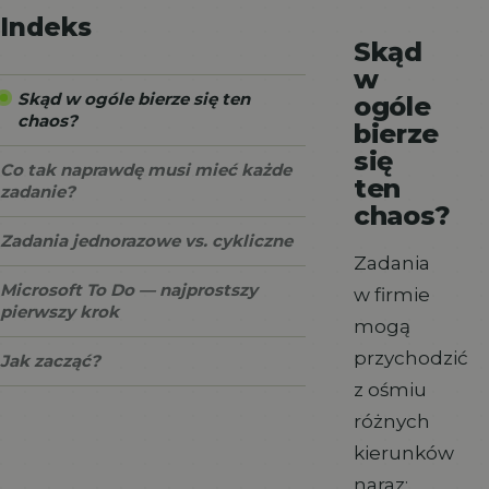
Indeks
Skąd
w
Skąd w ogóle bierze się ten
ogóle
chaos?
bierze
się
Co tak naprawdę musi mieć każde
ten
zadanie?
chaos?
Zadania jednorazowe vs. cykliczne
Zadania
Microsoft To Do — najprostszy
w firmie
pierwszy krok
mogą
przychodzić
Jak zacząć?
z ośmiu
różnych
kierunków
naraz: