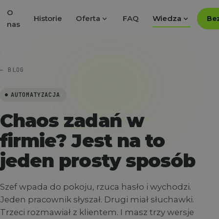
O
expand_more
expand_more
Historie
Oferta
FAQ
Wiedza
Bez
nas
← BLOG
AUTOMATYZACJA
Chaos zadań w
firmie? Jest na to
jeden prosty sposób
Szef wpada do pokoju, rzuca hasło i wychodzi.
Jeden pracownik słyszał. Drugi miał słuchawki.
Trzeci rozmawiał z klientem. I masz trzy wersje