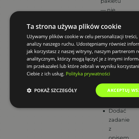
pakietu
— nie
musisz
Ta strona używa plików cookie
za nią
Używamy plików cookie w celu personalizacji treści,
dodatkowo
analizy naszego ruchu. Udostępniamy również infor
płacić.
jak korzystasz z naszej witryny, naszym partnerom
analitycznym, którzy mogą łączyć je z innymi inform
Co
im przekazałeś lub które zebrali w wyniku korzystan
możesz
Ciebie z ich usług.
Polityka prywatności
w niej
zrobić od
POKAŻ SZCZEGÓŁY
AKCEPTUJ WS
zaraz:
Dodać
zadanie
z
opisem