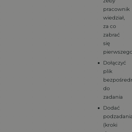
żeby
pracownik
wiedział,
za co
zabrać
się
pierwszeg
Dołączyć
plik
bezpośred
do
zadania
Dodać
podzadani
(kroki