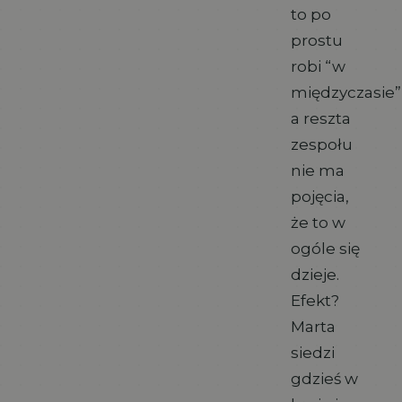
to po
prostu
robi “w
międzyczasie”
a reszta
zespołu
nie ma
pojęcia,
że to w
ogóle się
dzieje.
Efekt?
Marta
siedzi
gdzieś w