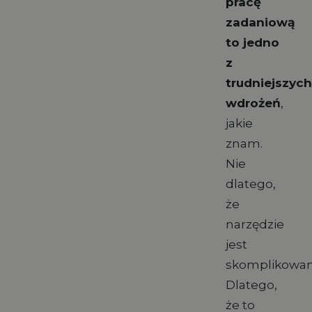
pracę
zadaniową
to jedno
z
trudniejszych
wdrożeń
,
jakie
znam.
Nie
dlatego,
że
narzędzie
jest
skomplikowan
Dlatego,
że to