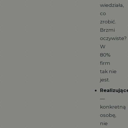
wiedziała,
co
zrobić.
Brzmi
oczywiste?
W
80%
firm
tak nie
jest.
Realizując
—
konkretną
osobę,
nie