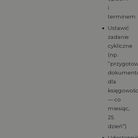
i
terminem
Ustawić
zadanie
cykliczne
(np.
“przygoto
dokument
dla
księgowośc
— co
miesiąc,
25.
dzień”)
Udostępni