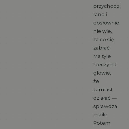
przychodzi
rano i
dosłownie
nie wie,
za co się
zabrać.
Ma tyle
rzeczy na
głowie,
że
zamiast
działać —
sprawdza
maile.
Potem