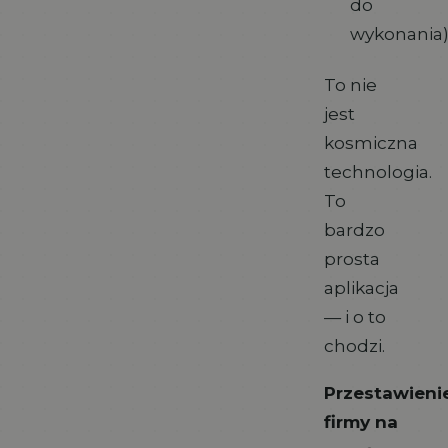
do
wykonania
To nie
jest
kosmiczna
technologia.
To
bardzo
prosta
aplikacja
— i o to
chodzi.
Przestawieni
firmy na