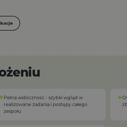
ikacje
rożeniu
✦
✦
Pełna widoczność - szybki wgląd w
‍‍
realizowane zadania i postępy całego
z
zespołu