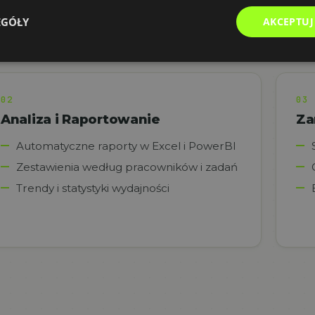
kacji
EGÓŁY
AKCEPTUJ
02
03
Analiza i Raportowanie
Za
Automatyczne raporty w Excel i PowerBI
Zestawienia według pracowników i zadań
Trendy i statystyki wydajności