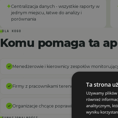
✦
Centralizacja danych - wszystkie raporty w
jednym miejscu, łatwe do analizy i
porównania
DLA KOGO
Komu pomaga ta apl
Menedżerowie i kierownicy zespołów monitorując
Ta strona u
Firmy z pracownikami terenowymi i zdalnymi pot
Używamy plików co
również informac
analitycznym, któ
Organizacje chcące poprawić przejrzystość i sk
wyniku korzystani
FUNKCJONALNOŚCI