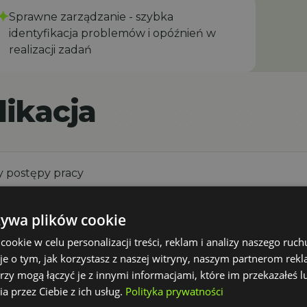
✦
Sprawne zarządzanie - szybka
identyfikacja problemów i opóźnień w
realizacji zadań
ikacja
y postępy pracy
żywa plików cookie
rzebujące systematycznych raportów
okie w celu personalizacji treści, reklam i analizy naszego ru
je o tym, jak korzystasz z naszej witryny, naszym partnerom re
rzy mogą łączyć je z innymi informacjami, które im przekazałeś l
uteczność komunikacji wewnętrzne
a przez Ciebie z ich usług.
Polityka prywatności