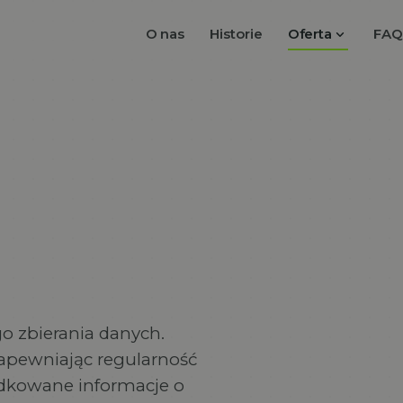
expand_more
O nas
Historie
Oferta
FAQ
o zbierania danych.
apewniając regularność
dkowane informacje o