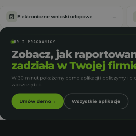
event_available
Elektroniczne wnioski urlopowe
→
HR I PRACOWNICY
Zobacz, jak raportowan
zadziała w Twojej firmi
W 30 minut pokażemy demo aplikacji i policzymy, ile 
zaoszczędzić.
Umów demo
Wszystkie aplikacje
→