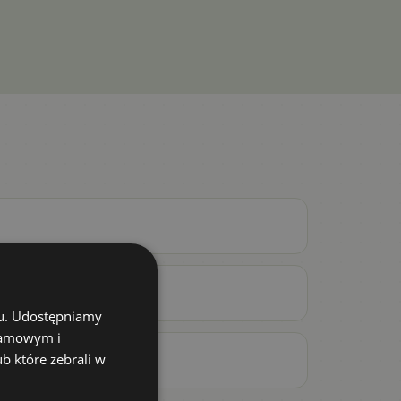
chu. Udostępniamy
klamowym i
ub które zebrali w