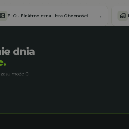
fact_check
home_work
ELO - Elektroniczna Lista Obecności
→
ie dnia
e.
czasu może Ci