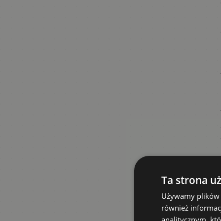
Ta strona u
Używamy plików co
również informac
analitycznym, któ