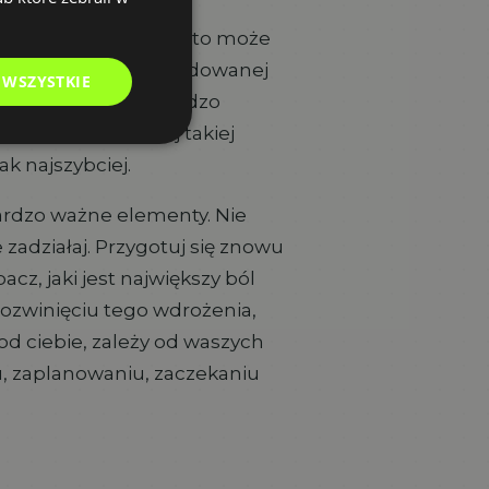
ku. Ten kolejny krok to może
ozbudowa właśnie zbudowanej
 WSZYSTKIE
anuj kolejny krok bardzo
tanów. Nie podejmuj takiej
ak najszybciej.
bardzo ważne elementy. Nie
 zadziałaj. Przygotuj się znowu
cz, jaki jest największy ból
 rozwinięciu tego wdrożenia,
 od ciebie, zależy od waszych
, zaplanowaniu, zaczekaniu