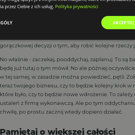
a przez Ciebie z ich usług.
Polityka prywatności
Przygotuj się dobrze do zaplanowania kolejnego kro
być kolejna automatyzacja, to może być kolejna r
EGÓŁY
AKCEPTUJ
automatyzacji - różnie to bywa. Więc po prostu zapl
skrupulatnie. Zaplanuj kolejny krok i się na nim zas
gorączkowej decyzji o tym, aby robić kolejne rzeczy j
No właśnie - zaczekaj, pooddychaj, zaplanuj. To są 
będę już tutaj o tym mówił. No ale później oczywiście
w tej samej, w zasadzie można powiedzieć, pętli. Zoba
teraz twojego biznesu, czy to będzie kolejny krok w
które było, czy to będzie nowe wdrożenie. To zależy
ustaleń z firmą wykonawczą. Ale po tym oddychaniu
chwilę, po prostu zacznij wtedy dopiero działać.
Pamiętaj o większej całości