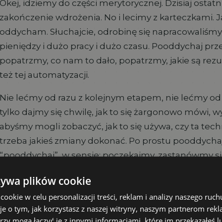
Okej, idziemy do części merytorycznej. Dzisiaj ostatn
zakończenie wdrożenia. No i lecimy z karteczkami. Ja 
oddycham. Słuchajcie, odrobinę się napracowaliśmy
pieniędzy i dużo pracy i dużo czasu. Pooddychaj prz
popatrzmy, co nam to dało, popatrzmy, jakie są rezul
też tej automatyzacji.
Nie lećmy od razu z kolejnym etapem, nie lećmy od 
tylko dajmy się chwilę, jak to się żargonowo mówi, 
abyśmy mogli zobaczyć, jak to się używa, czy ta tech
trzeba jakieś zmiany dokonać. Po prostu pooddychaj
“pooddychaj”, w sensie: poczekajmy, zastanówmy si
capu. Pośpiech nigdy nie jest dobrym doradcą w żadn
żywa plików cookie
szczególności przy wdrażaniu automatyzacji, aplikacji
okie w celu personalizacji treści, reklam i analizy naszego ru
je o tym, jak korzystasz z naszej witryny, naszym partnerom re
Zaplanuj kolejny krok
rzy mogą łączyć je z innymi informacjami, które im przekazałeś l