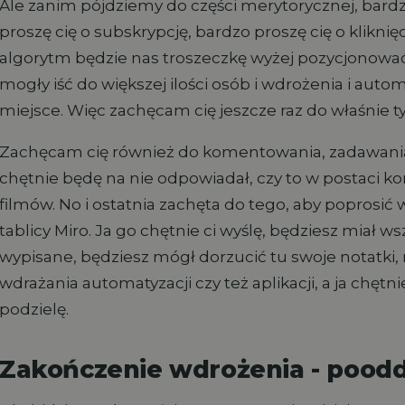
Ale zanim pójdziemy do części merytorycznej, bardzo 
proszę cię o subskrypcję, bardzo proszę cię o klikni
algorytm będzie nas troszeczkę wyżej pozycjonować
mogły iść do większej ilości osób i wdrożenia i aut
miejsce. Więc zachęcam cię jeszcze raz do właśnie t
Zachęcam cię również do komentowania, zadawania
chętnie będę na nie odpowiadał, czy to w postaci k
filmów. No i ostatnia zachęta do tego, aby poprosić
tablicy Miro. Ja go chętnie ci wyślę, będziesz miał w
wypisane, będziesz mógł dorzucić tu swoje notatki, 
wdrażania automatyzacji czy też aplikacji, a ja chętni
podzielę.
Zakończenie wdrożenia - pood