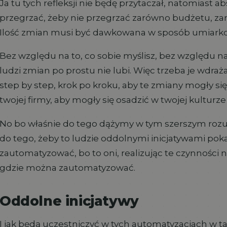
Ja tu tych refleksji nie będę przytaczał, natomiast ab
przegrzać, żeby nie przegrzać zarówno budżetu, zar
Ilość zmian musi być dawkowana w sposób umiark
Bez względu na to, co sobie myślisz, bez względu na 
ludzi zmian po prostu nie lubi. Więc trzeba je wdraż
step by step, krok po kroku, aby te zmiany mogły si
twojej firmy, aby mogły się osadzić w twojej kulturze
No bo właśnie do tego dążymy w tym szerszym roz
do tego, żeby to ludzie oddolnymi inicjatywami poka
zautomatyzować, bo to oni, realizując te czynności na
gdzie można zautomatyzować.
Oddolne inicjatywy
I jak będą uczestniczyć w tych automatyzacjach w t