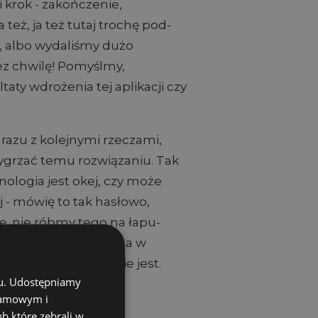
i krok - zakończenie,
też, ja też tutaj trochę pod-
, albo wydaliśmy dużo
ez chwilę! Pomyślmy,
taty wdrożenia tej aplikacji czy
razu z kolejnymi rzeczami,
wygrzać temu rozwiązaniu. Tak
nologia jest okej, czy może
 - mówię to tak hasłowo,
ę, nie róbmy tego na łapu-
ej dziedzinie życia, a w
 z całą pewnością nie jest.
chu. Udostępniamy
klamowym i
ub które zebrali w