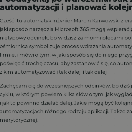
automatyzacji i planować kolej
Cześć, tu automatyk inżynier Marcin Karwowski z era
jaki sposób narzędzia Microsoft 365 mogą wspierać pra
nietypowy odcinek, bo widzisz za moimi plecami po 
ośmiornica symbolizuje proces wdrażania automatyza
firmie, i mówi o tym, w jaki sposób się do niego pr
poświęcić trochę czasu, aby zastanowić się, co aut
z kim automatyzować i tak dalej, i tak dalej.
Zachęcam cię do wcześniejszych odcinków, bo dziś j
cyklu, w którym powiem kilka słów o tym, jak wygl
i jak to powinno działać dalej. Jakie mogą być kolejn
automatyzacjach różnego rodzaju aplikacji. Także z
merytorycznej.