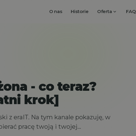
expand_more
O nas
Historie
Oferta
FAQ
ona - co teraz?
atni krok]
i z eraIT. Na tym kanale pokazuję, w
ierać pracę twoją i twojej…