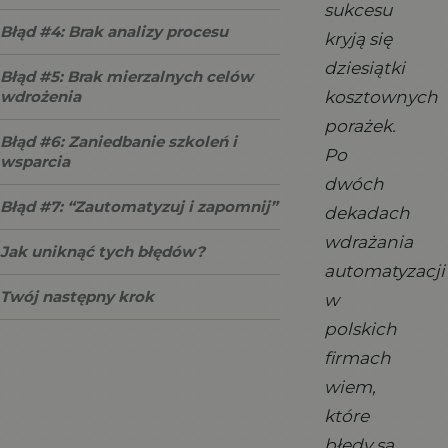
sukcesu
Błąd #4: Brak analizy procesu
kryją się
dziesiątki
Błąd #5: Brak mierzalnych celów
kosztownych
wdrożenia
porażek.
Błąd #6: Zaniedbanie szkoleń i
Po
wsparcia
dwóch
Błąd #7: “Zautomatyzuj i zapomnij”
dekadach
wdrażania
Jak uniknąć tych błędów?
automatyzacji
Twój następny krok
w
polskich
firmach
wiem,
które
błędy są