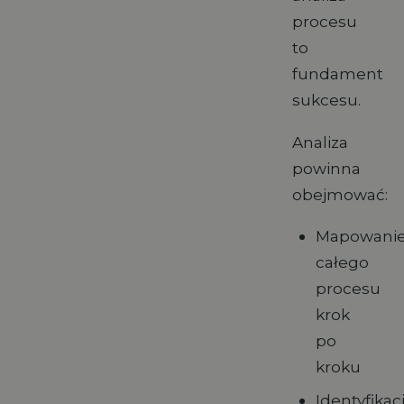
procesu
to
fundament
sukcesu.
Analiza
powinna
obejmować:
Mapowani
całego
procesu
krok
po
kroku
Identyfikac