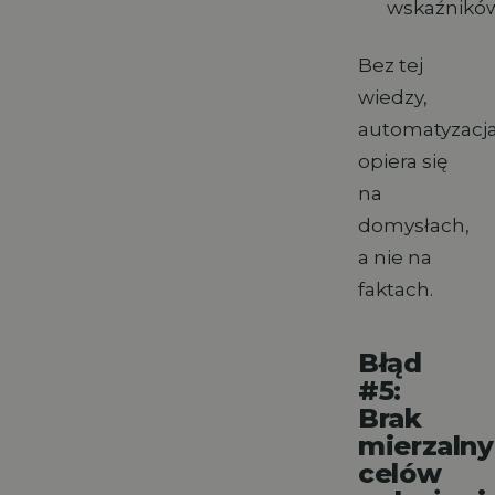
wskaźnikó
Bez tej
wiedzy,
automatyzacj
opiera się
na
domysłach,
a nie na
faktach.
Błąd
#5:
Brak
mierzaln
celów