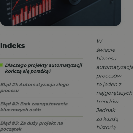
W
Indeks
świecie
biznesu
Dlaczego projekty automatyzacji
automatyzacj
kończą się porażką?
procesów
to jeden z
Błąd #1: Automatyzacja złego
procesu
najgorętszych
trendów.
Błąd #2: Brak zaangażowania
kluczowych osób
Jednak
za każdą
Błąd #3: Za duży projekt na
historią
początek