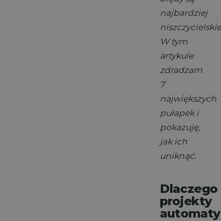
najbardziej
niszczycielskie
W tym
artykule
zdradzam
7
największych
pułapek i
pokazuję,
jak ich
uniknąć.
Dlaczego
projekty
automaty