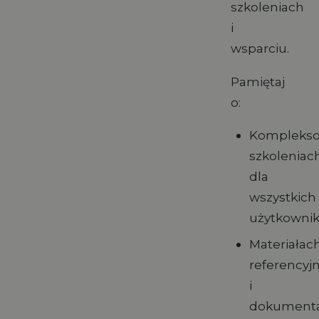
szkoleniach
i
wsparciu.
Pamiętaj
o:
Kompleks
szkoleniac
dla
wszystkich
użytkowni
Materiałac
referencyj
i
dokumenta