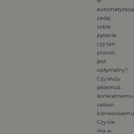
w
automatyzację
zadaj
sobie
pytanie:
czy ten
proces
jest
optymalny?
Czy służy
jakiemuś
konkretnemu
celowi
biznesowemu
Czy nie
ma w