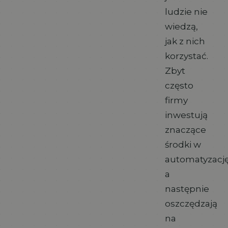
ludzie nie
wiedzą,
jak z nich
korzystać.
Zbyt
często
firmy
inwestują
znaczące
środki w
automatyzację
a
następnie
oszczędzają
na