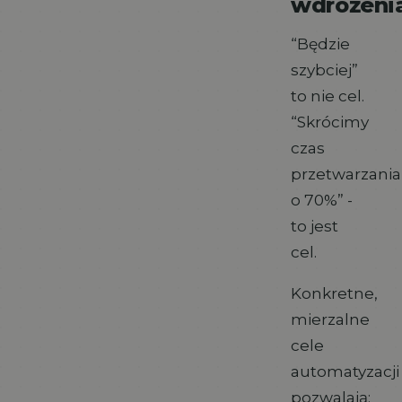
wdrożeni
“Będzie
szybciej”
to nie cel.
“Skrócimy
czas
przetwarzania
o 70%” -
to jest
cel.
Konkretne,
mierzalne
cele
automatyzacji
pozwalają: