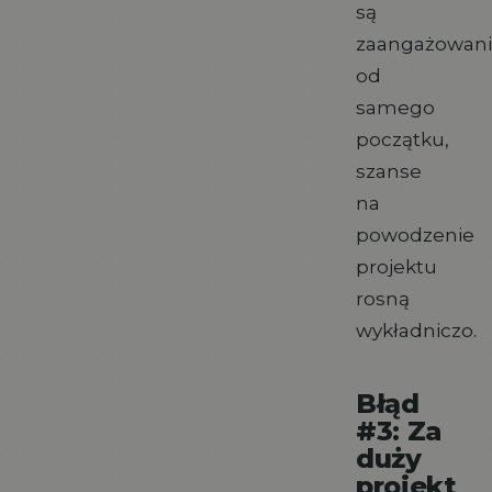
są
zaangażowani
od
samego
początku,
szanse
na
powodzenie
projektu
rosną
wykładniczo.
Błąd
#3: Za
duży
projekt