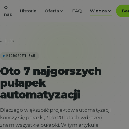
O
expand_more
expand_more
Historie
Oferta
FAQ
Wiedza
Bez
nas
← BLOG
MICROSOFT 365
Oto 7 najgorszych
pułapek
automatyzacji
Dlaczego większość projektów automatyzacji
kończy się porażką? Po 20 latach wdrożeń
znam wszystkie pułapki. W tym artykule