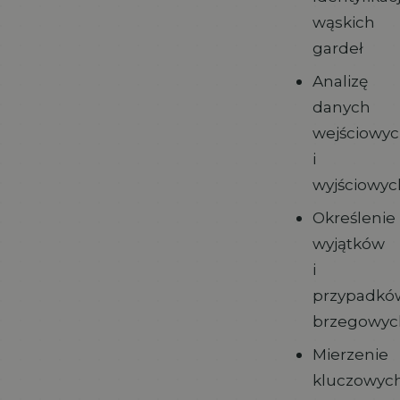
wąskich
gardeł
Analizę
danych
wejściowy
i
wyjściowyc
Określenie
wyjątków
i
przypadkó
brzegowyc
Mierzenie
kluczowyc