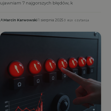
ujawniam 7 najgorszych błędów, k
Marcin Karwowski
·
1 sierpnia 2025
·
3 min czytania