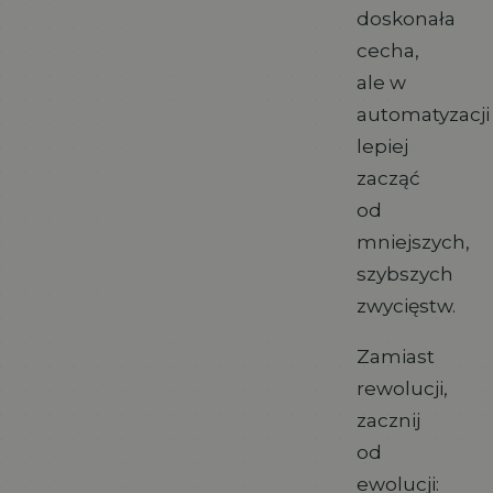
doskonała
cecha,
ale w
automatyzacji
lepiej
zacząć
od
mniejszych,
szybszych
zwycięstw.
Zamiast
rewolucji,
zacznij
od
ewolucji: