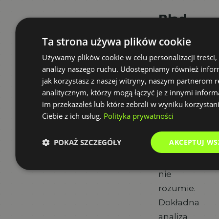
Błąd
#4:
Ta strona używa plików cookie
Brak
analizy
Używamy plików cookie w celu personalizacji treści,
procesu
analizy naszego ruchu. Udostępniamy również infor
jak korzystasz z naszej witryny, naszym partnerom
Nie
analitycznym, którzy mogą łączyć je z innymi inform
można
im przekazałeś lub które zebrali w wyniku korzystan
Ciebie z ich usług.
Polityka prywatności
skutecznie
zautomatyzo
POKAŻ SZCZEGÓŁY
AKCEPTUJ WS
czegoś,
czego się
nie
rozumie.
Dokładna
analiza