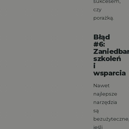
sukcesem,
czy
porażką.
Błąd
#6:
Zaniedba
szkoleń
i
wsparcia
Nawet
najlepsze
narzędzia
są
bezużyteczne
jeśli