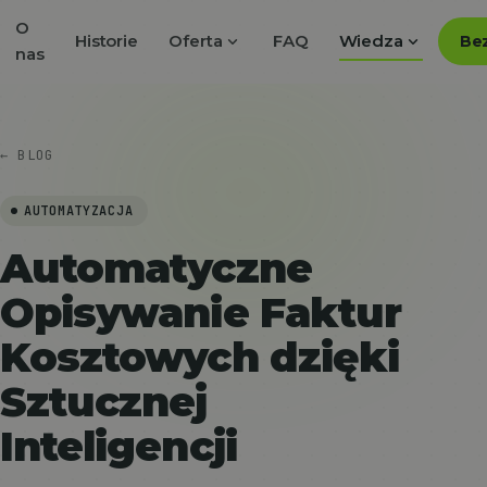
O
expand_more
expand_more
Historie
Oferta
FAQ
Wiedza
Bez
nas
← BLOG
AUTOMATYZACJA
Automatyczne
Opisywanie Faktur
Kosztowych dzięki
Sztucznej
Inteligencji