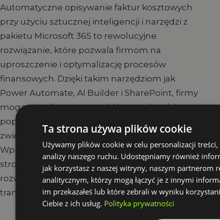
Automatyczne opisywanie faktur kosztowych
przy użyciu sztucznej inteligencji i narzędzi z
pakietu Microsoft 365 to rewolucyjne
rozwiązanie, które pozwala firmom na
uproszczenie i optymalizację procesów
finansowych. Dzięki takim narzędziom jak
Power Automate, AI Builder i SharePoint, firmy
mogą nie tylko zaoszczędzić czas, ale także
poprawić jakość zarządzania kosztami i
Ta strona używa plików cookie
zwiększyć efektywność działania.
Używamy plików cookie w celu personalizacji treści,
Wprowadzenie automatyzacji faktur to krok w
analizy naszego ruchu. Udostępniamy również infor
stronę przyszłości, który każda firma powinna
jak korzystasz z naszej witryny, naszym partnerom
rozważyć w ramach swojej cyfrowej
analitycznym, którzy mogą łączyć je z innymi inform
im przekazałeś lub które zebrali w wyniku korzystan
transformacji.
Ciebie z ich usług.
Polityka prywatności