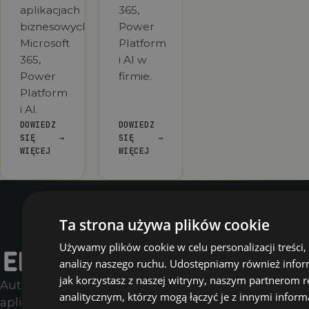
aplikacjach
365,
biznesowych,
Power
Microsoft
Platform
365,
i AI w
Power
firmie.
Platform
i AI.
DOWIEDZ
DOWIEDZ
SIĘ
→
SIĘ
→
WIĘCEJ
WIĘCEJ
Ta strona używa plików cookie
Używamy plików cookie w celu personalizacji treści,
FIRMA
WIEDZA
OFERTA
SOC
analizy naszego ruchu. Udostępniamy również infor
O
FAQ
Warsztat
Link
jak korzystasz z naszej witryny, naszym partnerom
Automatyzujemy procesy,
nas
Blog
AI
↗
analitycznym, którzy mogą łączyć je z innymi inform
aplikacje i AI.
Oferta
Podcast
Automat
You