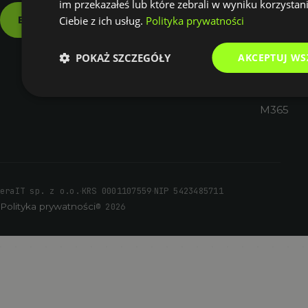
im przekazałeś lub które zebrali w wyniku korzystan
Historie
Szkolenia
M365
↗
Bezpłatna konsultacja
Ciebie z ich usług.
→
Polityka prywatności
klientów
M365
Aplikacje
Fac
Kontakt
↗
Marżown
↗
POKAŻ SZCZEGÓŁY
AKCEPTUJ WS
↗
Inst
Umowni
↗
Warsztat
M365
·
·
eraIT sp. z o.o.
KRS 0001107559
NIP 5423485711
Polityka prywatności
© 2026