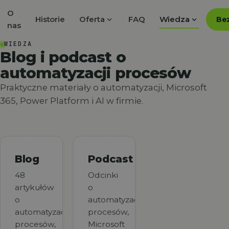
O
expand_more
expand_more
Historie
Oferta
FAQ
Wiedza
Bez
nas
WIEDZA
Blog i podcast o
automatyzacji procesów
Praktyczne materiały o automatyzacji, Microsoft
365, Power Platform i AI w firmie.
Blog
Podcast
48
Odcinki
artykułów
o
o
automatyzacji
automatyzacji
procesów,
procesów,
Microsoft