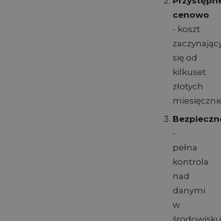
Przystępn
cenowo
- koszt
zaczynając
się od
kilkuset
złotych
miesięczni
Bezpieczn
-
pełna
kontrola
nad
danymi
w
środowisk