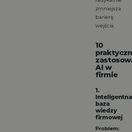
zmniejsza
barierę
wejścia.
10
praktycz
zastosow
AI w
firmie
1.
Inteligentn
baza
wiedzy
firmowej
Problem: