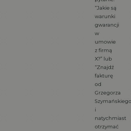
“Jakie są
warunki
gwarancji
w
umowie
z firmą
X?” lub
“Znajdź
fakturę
od
Grzegorza
Szymańskiego
i
natychmiast
otrzymać