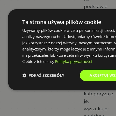
podstawie
wcześniejszyc
Ta strona używa plików cookie
interakcji.
Używamy plików cookie w celu personalizacji treści,
**Jak to
analizy naszego ruchu. Udostępniamy również infor
działa w
jak korzystasz z naszej witryny, naszym partnerom
praktyce:**Gd
analitycznym, którzy mogą łączyć je z innymi inform
im przekazałeś lub które zebrali w wyniku korzystan
klient
Ciebie z ich usług.
Polityka prywatności
wysyła
zapytanie,
POKAŻ SZCZEGÓŁY
AKCEPTUJ WS
system
automatyczni
kategoryzuje
je,
wyszukuje