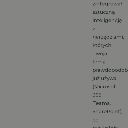
zintegrował
sztuczną
inteligencję
z
narzędziami,
których
Twoja
firma
prawdopodob
już używa
(Microsoft
365,
Teams,
SharePoint),
co
radykalnie