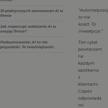
“Automatyzac
10 praktycznych zastosowań AI w
firmie
to nie
koszt. To
Jak rozpocząć wdrażanie AI w
inwestycja.”
swojej firmie?
Ten cytat
Podsumowanie: AI to nie
przyszłość. To teraźniejszość.
powtarzam
na
każdym
spotkaniu
z
klientami.
Często
odpowiada
mi