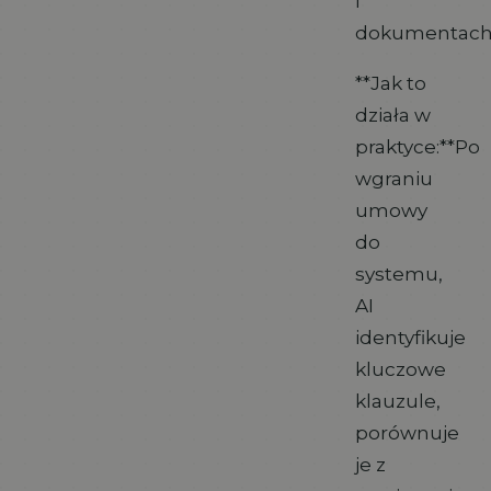
i
dokumentach
**Jak to
działa w
praktyce:**Po
wgraniu
umowy
do
systemu,
AI
identyfikuje
kluczowe
klauzule,
porównuje
je z