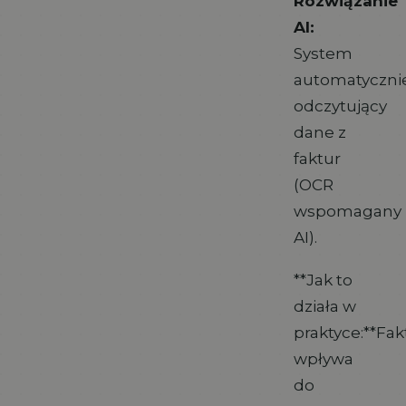
Rozwiązanie
AI:
System
automatyczni
odczytujący
dane z
faktur
(OCR
wspomagany
AI).
**Jak to
działa w
praktyce:**Fak
wpływa
do