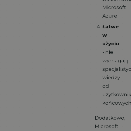
Microsoft
Azure
Łatwe
w
użyciu
- nie
wymagają
specjalisty
wiedzy
od
użytkowni
końcowyc
Dodatkowo,
Microsoft