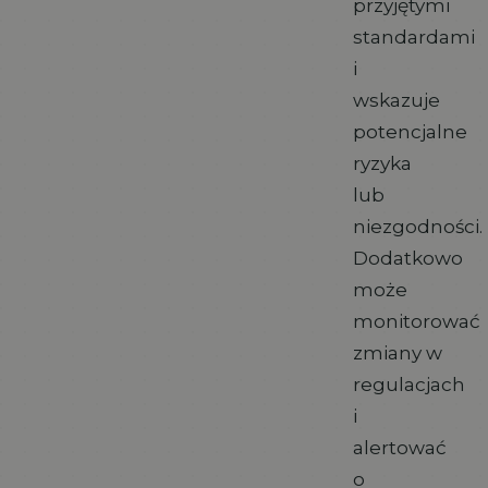
przyjętymi
standardami
i
wskazuje
potencjalne
ryzyka
lub
niezgodności.
Dodatkowo
może
monitorować
zmiany w
regulacjach
i
alertować
o