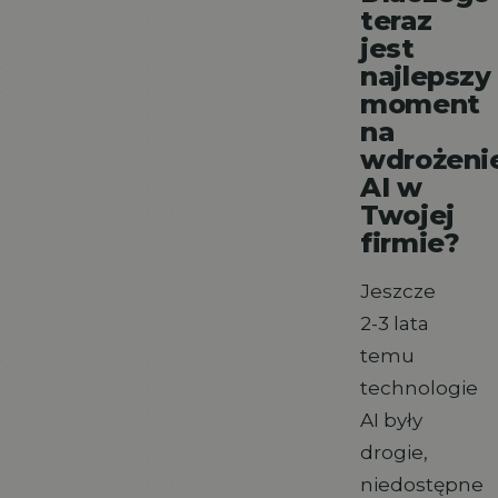
teraz
jest
najlepszy
moment
na
wdrożeni
AI w
Twojej
firmie?
Jeszcze
2-3 lata
temu
technologie
AI były
drogie,
niedostępne