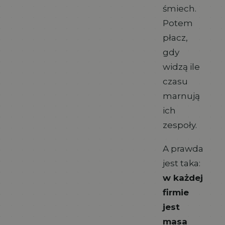
śmiech.
Potem
płacz,
gdy
widzą ile
czasu
marnują
ich
zespoły.
A prawda
jest taka:
w każdej
firmie
jest
masa