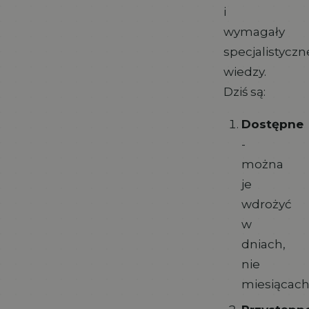
i
wymagały
specjalistyczn
wiedzy.
Dziś są:
Dostępne
-
można
je
wdrożyć
w
dniach,
nie
miesiącac