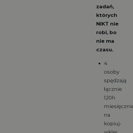
zadań,
których
NIKT nie
robi, bo
nie ma
czasu.
4
osoby
spędzają
łącznie
120h
miesięczni
na
kopiuj-
wklej