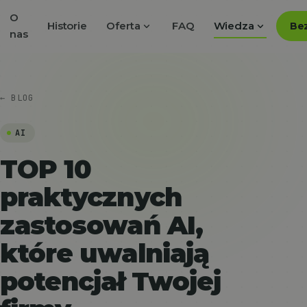
O
expand_more
expand_more
Historie
Oferta
FAQ
Wiedza
Bez
nas
← BLOG
AI
TOP 10
praktycznych
zastosowań AI,
które uwalniają
potencjał Twojej