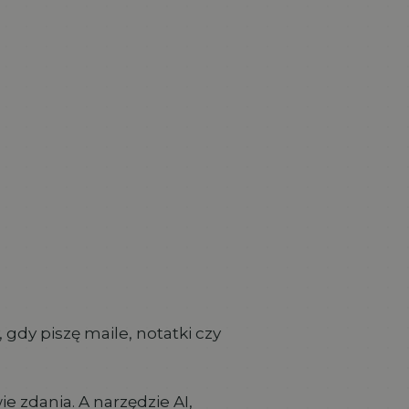
 gdy piszę maile, notatki czy
e zdania. A narzędzie AI,