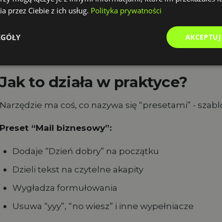
Państwu ostatnio aplikację do testów i chciałbym do
a przez Ciebie z ich usług.
Polityka prywatności
uwagi.“
EGÓŁY
AKCEPTUJ
Widzisz różnicę? To nie jest surowa transkrypcja. To 
Jak to działa w praktyce?
Narzędzie ma coś, co nazywa się “presetami” - sza
Preset “Mail biznesowy”:
Dodaje “Dzień dobry” na początku
Dzieli tekst na czytelne akapity
Wygładza formułowania
Usuwa “yyy”, “no wiesz” i inne wypełniacze