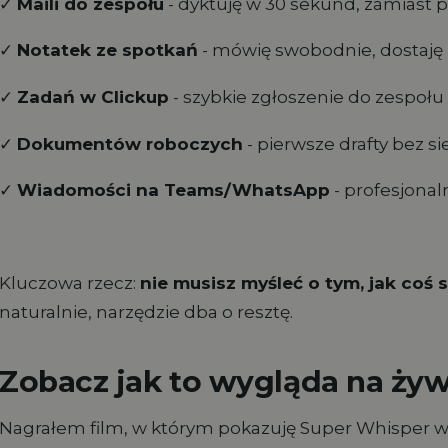
✓
Maili do zespołu
- dyktuję w 30 sekund, zamiast p
✓
Notatek ze spotkań
- mówię swobodnie, dostaj
✓
Zadań w Clickup
- szybkie zgłoszenie do zespoł
✓
Dokumentów roboczych
- pierwsze drafty bez s
✓
Wiadomości na Teams/WhatsApp
- profesjonal
Kluczowa rzecz:
nie musisz myśleć o tym, jak coś
naturalnie, narzędzie dba o resztę.
Zobacz jak to wygląda na ży
Nagrałem film, w którym pokazuję Super Whisper w a