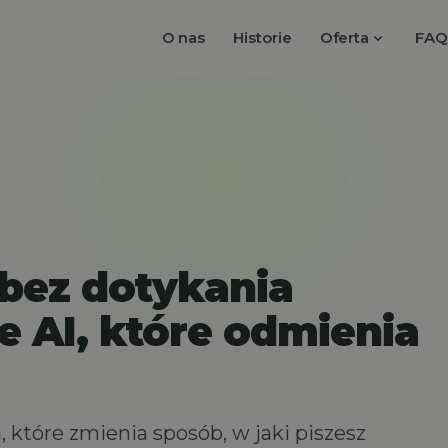
expand_more
O nas
Historie
Oferta
FAQ
 bez dotykania
e AI, które odmienia
 które zmienia sposób, w jaki piszesz