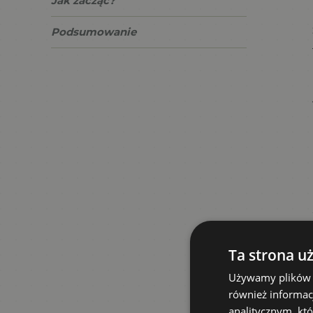
Jak zacząć?
Podsumowanie
Ta strona u
Używamy plików co
również informac
analitycznym, któ