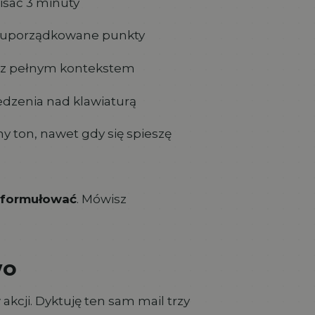
isać 3 minuty
ę uporządkowane punkty
u z pełnym kontekstem
iedzenia nad klawiaturą
ny ton, nawet gdy się spieszę
 sformułować
. Mówisz
wo
kcji. Dyktuję ten sam mail trzy