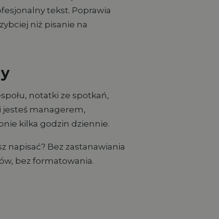
esjonalny tekst. Poprawia
szybciej niż pisanie na
my
społu, notatki ze spotkań,
i jesteś managerem,
nie kilka godzin dziennie.
sz napisać? Bez zastanawiania
ów, bez formatowania.