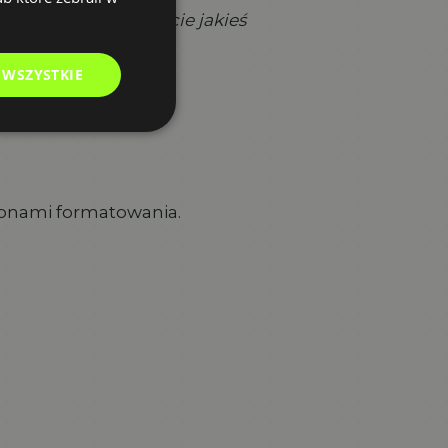
wiedzieć się czy macie jakieś
 WSZYSTKIE
profesjonalny tekst.
blonami formatowania.