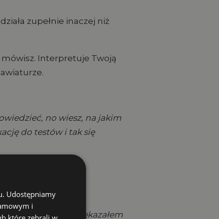
ziała zupełnie inaczej niż
o mówisz. Interpretuje Twoją
lawiaturze.
dowiedzieć, no wiesz, na jakim
cję do testów i tak się
chu. Udostępniamy
klamowym i
jest nasz projekt. Przekazałem
ub które zebrali w