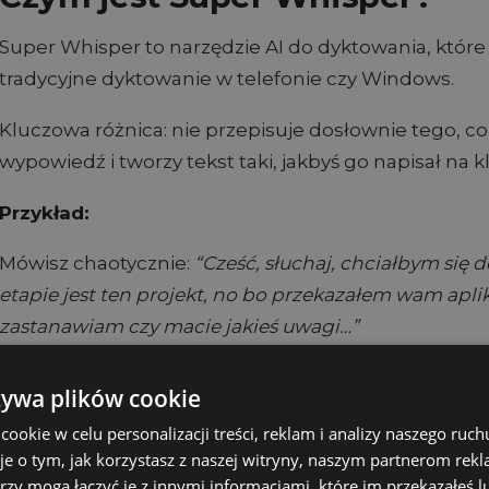
Super Whisper to narzędzie AI do dyktowania, które d
tradycyjne dyktowanie w telefonie czy Windows.
Kluczowa różnica: nie przepisuje dosłownie tego, c
wypowiedź i tworzy tekst taki, jakbyś go napisał na k
Przykład:
Mówisz chaotycznie:
“Cześć, słuchaj, chciałbym się 
etapie jest ten projekt, no bo przekazałem wam aplika
zastanawiam czy macie jakieś uwagi…”
Super Whisper pisze:
żywa plików cookie
“Dzień dobry,
okie w celu personalizacji treści, reklam i analizy naszego ru
je o tym, jak korzystasz z naszej witryny, naszym partnerom re
Chciałbym się dowiedzieć na jakim etapie realizacji 
rzy mogą łączyć je z innymi informacjami, które im przekazałeś l