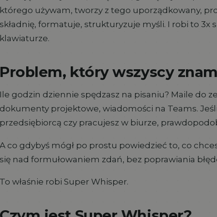
którego używam, tworzy z tego uporządkowany, prof
składnię, formatuje, strukturyzuje myśli. I robi to 3x 
klawiaturze.
Problem, który wszyscy zna
Ile godzin dziennie spędzasz na pisaniu? Maile do ze
dokumenty projektowe, wiadomości na Teams. Jeśl
przedsiębiorcą czy pracujesz w biurze, prawdopodob
A co gdybyś mógł po prostu powiedzieć to, co chce
się nad formułowaniem zdań, bez poprawiania błęd
To właśnie robi Super Whisper.
Czym jest Super Whisper?