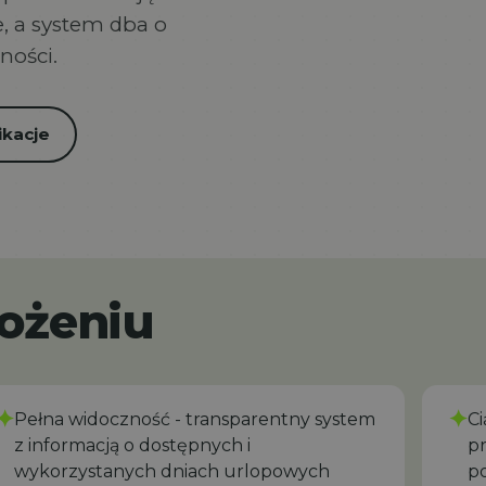
, a system dba o
ności.
ikacje
rożeniu
✦
✦
Pełna widoczność - transparentny system
C
z informacją o dostępnych i
pr
wykorzystanych dniach urlopowych
p