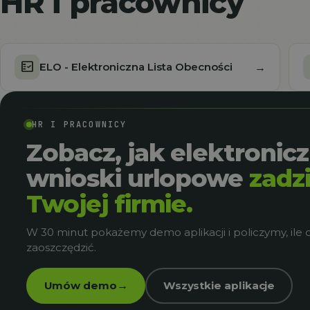
HR i pracownicy
fact_check
a
ELO - Elektroniczna Lista Obecności
→
HR I PRACOWNICY
Zobacz, jak elektronic
wnioski urlopowe
zadz
Twojej firmie.
W 30 minut pokażemy demo aplikacji i policzymy, ile 
zaoszczędzić.
Umów demo
Wszystkie aplikacje
→