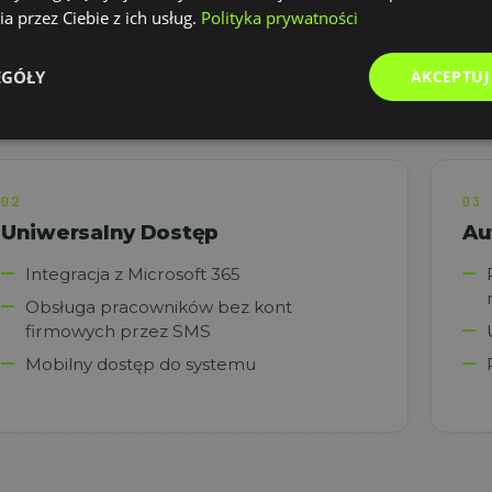
a przez Ciebie z ich usług.
Polityka prywatności
kacji
EGÓŁY
AKCEPTUJ
02
03
Uniwersalny Dostęp
Au
Integracja z Microsoft 365
Obsługa pracowników bez kont
firmowych przez SMS
Mobilny dostęp do systemu