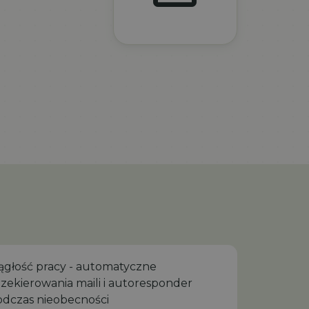
iągłość pracy - automatyczne
zekierowania maili i autoresponder
odczas nieobecności