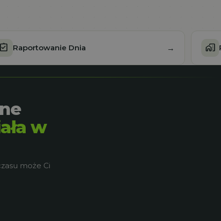
ssignment_turned_in
home_work
Raportowanie Dnia
→
zne
iała w
czasu może Ci