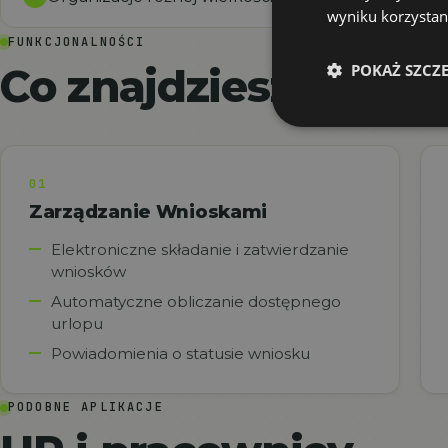
wyniku korzystani
FUNKCJONALNOŚCI
Co znajdziesz w apli
POKAŻ SZCZ
01
Zarządzanie Wnioskami
Elektroniczne składanie i zatwierdzanie
wniosków
Automatyczne obliczanie dostępnego
urlopu
Powiadomienia o statusie wniosku
PODOBNE APLIKACJE