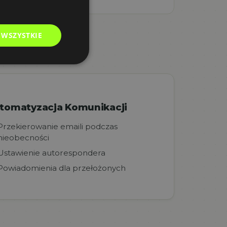
 WSZYSTKIE
tomatyzacja Komunikacji
Przekierowanie emaili podczas
nieobecności
Ustawienie autorespondera
Powiadomienia dla przełożonych