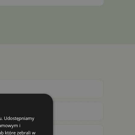
chu. Udostępniamy
klamowym i
ub które zebrali w