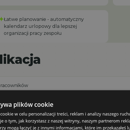
✦
Łatwe planowanie - automatyczny
kalendarz urlopowy dla lepszej
organizacji pracy zespołu
ikacja
 pracowników
żywa plików cookie
 dostępności zespołu
okie w celu personalizacji treści, reklam i analizy naszego ru
je o tym, jak korzystasz z naszej witryny, naszym partnerom re
rzy mogą łączyć je z innymi informacjami, które im przekazałeś l
duże korporacje