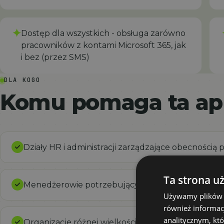
✦
Dostęp dla wszystkich - obsługa zarówno
pracowników z kontami Microsoft 365, jak
i bez (przez SMS)
DLA KOGO
Komu pomaga ta apl
Działy HR i administracji zarządzające obecnością
Ta strona u
Menedżerowie potrzebujący przejrzystego obrazu
Używamy plików co
również informac
analitycznym, któ
Organizacje różnej wielkości - od małych firm po 