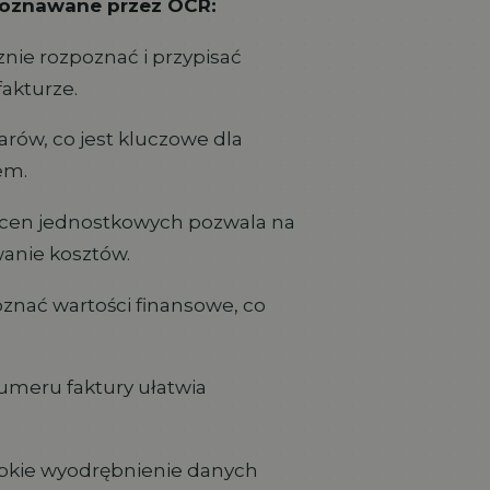
poznawane przez OCR:
ie rozpoznać i przypisać
akturze.
arów, co jest kluczowe dla
em.
cen jednostkowych pozwala na
anie kosztów.
oznać wartości finansowe, co
meru faktury ułatwia
bkie wyodrębnienie danych