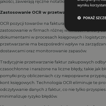
jakości, zawierają ręczne notatki czy różne układy gr
wyniku korzystani
Zastosowanie OCR w przetwarzaniu faktur zak
POKAŻ SZCZ
OCR pozycji towarów na fakturach zakupowych w fo
zastosowanie w firmach różnej wielkości. Faktury 
dokumentami w procesach księgowych i logistyczn
przetwarzanie ma bezpośredni wpływ na zarządzanie
dostawcami oraz monitorowanie zapasów.
Tradycyjnie przetwarzanie faktur zakupowych odbywa
czasochłonne i narażone na liczne błędy, takie jak
pomyłki przy obliczeniach czy niepoprawne przypi
kont księgowych. Technologia OCR eliminuje te p
odczytywanie danych z faktur, co nie tylko przyspies
minimalizuje ryzyko błędów.