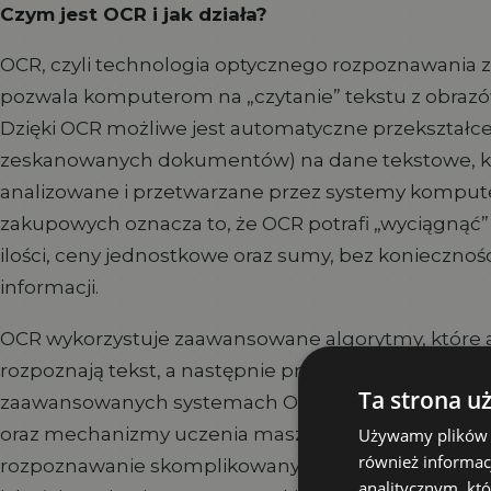
Czym jest OCR i jak działa?
OCR, czyli technologia optycznego rozpoznawania z
pozwala komputerom na „czytanie” tekstu z obrazó
Dzięki OCR możliwe jest automatyczne przekształcen
zeskanowanych dokumentów) na dane tekstowe, k
analizowane i przetwarzane przez systemy kompute
zakupowych oznacza to, że OCR potrafi „wyciągnąć”
ilości, ceny jednostkowe oraz sumy, bez koniecznoś
informacji.
OCR wykorzystuje zaawansowane algorytmy, które a
rozpoznają tekst, a następnie przekształcają go w e
Ta strona u
zaawansowanych systemach OCR jest wspierany prze
oraz mechanizmy uczenia maszynowego, co pozwal
Używamy plików co
również informac
rozpoznawanie skomplikowanych dokumentów, nawe
analitycznym, któ