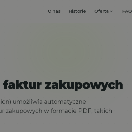
expand_more
O nas
Historie
Oferta
FAQ
 faktur zakupowych
tion) umożliwia automatyczne
tur zakupowych w formacie PDF, takich