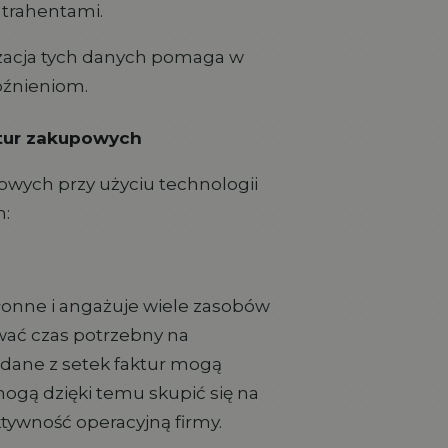
ntrahentami.
acja tych danych pomaga w
óźnieniom.
ktur zakupowych
owych przy użyciu technologii
h:
łonne i angażuje wiele zasobów
wać czas potrzebny na
, dane z setek faktur mogą
ogą dzięki temu skupić się na
ktywność operacyjną firmy.