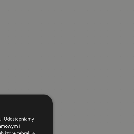
chu. Udostępniamy
klamowym i
ub które zebrali w