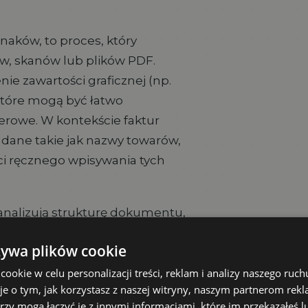
naków, to proces, który
w, skanów lub plików PDF.
ie zawartości graficznej (np.
tóre mogą być łatwo
rowe. W kontekście faktur
 dane takie jak nazwy towarów,
ci ręcznego wpisywania tych
nalizują strukturę dokumentu,
dytowalny format. W bardziej
żywa plików cookie
z sztuczną inteligencję (AI)
a na coraz lepsze
okie w celu personalizacji treści, reklam i analizy naszego ru
je o tym, jak korzystasz z naszej witryny, naszym partnerom re
t wtedy, gdy są one niskiej
rzy mogą łączyć je z innymi informacjami, które im przekazałeś l