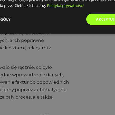
aficzne.
a przez Ciebie z ich usług.
Polityka prywatności
upowych
EGÓŁY
AKCEPTUJ
rmacie PDF znajduje szerokie
zakupowe są kluczowymi
ych, a ich poprawne
 kosztami, relacjami z
ło się ręcznie, co było
 błędne wprowadzenie danych,
sywanie faktur do odpowiednich
roblemy poprzez automatyczne
za cały proces, ale także